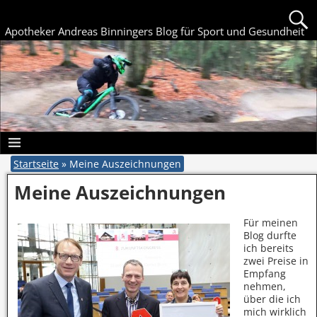
Apotheker Andreas Binningers Blog für Sport und Gesundheit
Startseite
»
Meine Auszeichnungen
Meine Auszeichnungen
Für meinen
Blog durfte
ich bereits
zwei Preise in
Empfang
nehmen,
über die ich
mich wirklich