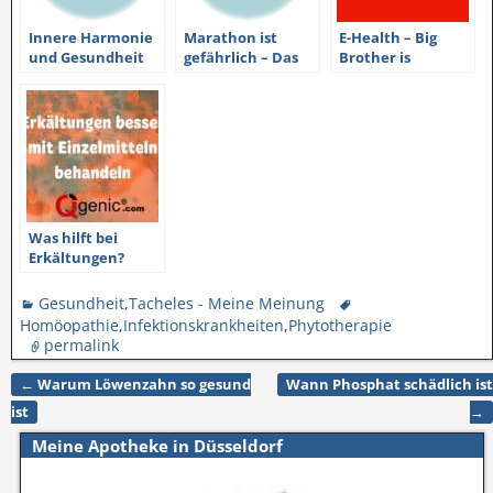
Innere Harmonie
Marathon ist
E-Health – Big
und Gesundheit
gefährlich – Das
Brother is
im Einklang mit
Leben auch, man
watching you?
der (eigenen)
könnte sterben
Natur
Was hilft bei
Erkältungen?
Gesundheit
,
Tacheles - Meine Meinung
Homöopathie
,
Infektionskrankheiten
,
Phytotherapie
permalink
←
Warum Löwenzahn so gesund
Wann Phosphat schädlich ist
Artikelnavigation
ist
→
Meine Apotheke in Düsseldorf