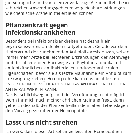
gut veträgliche und vor allem zuverlässige Arzneimittel, die in
zahlreichen Anwendungsgebieten vergleichbare Wirkungen
wie chemische Arzneimittel erzielen können.
Pflanzenkraft gegen
Infektionskrankheiten
Besonders bei Infektionskrankheiten hat deshalb ein
begrüßenswertes Umdenken stattgefunden. Gerade vor dem
Hintergrund der zunehmenden Antibiotikaresistenzen, setzen
immer mehr Ärzte bei leichteren Erkrankungen der Atemwege
und der ableitenden Harnwege auf Phytotherapeutika mit
antientzündlichen, antibakteriellen und/oder antiviralen
Eigenschaften, bevor sie als letzte Maßnahme ein Antibiotikum
in Erwägung ziehen. Homöopathie kann das nicht leisten.
ES GIBT KEIN HOMÖOPATHIKUM DAS ANTIBAKTERIELL ODER
ANTIVIRAL WIRKEN KANN.
Das ist schlichtweg aufgrund der Verdünnung nicht möglich.
Wenn ihr mich nach meiner ehrlichen Meinung fragt, dann
gebe ich deshalb der Pflanzenheilkunde in allen Lebenslagen
den Vorzug gegenüber der Homöopathie.
Lasst uns nicht streiten
Ich weiß, dass dieser Artikel eingefleischten Homöopathen