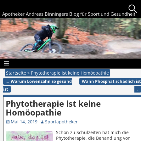
Apotheker Andreas Binningers Blog für Sport und Gesundheit
Startseite
»
Phytotherapie ist keine Homöopathie
←
Warum Löwenzahn so gesund
Wann Phosphat schädlich ist
Artikelnavigation
ist
→
Phytotherapie ist keine
Homöopathie
Mai 14, 2019
Sportapotheker
Schon zu Schulzeiten hat mich die
Phytotherapie, die Behandlung von