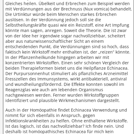
Gleiches heilen. Übelkeit und Erbrechen zum Beispiel werden
mit Verdünnungen aus der Brechnuss (Nux vomica) behandelt.
Die Urtinktur würde beim Menschen starkes Erbrechen
auslösen. In der Verdünnung jedoch soll sie die
Selbstheilungskräfte quasi wie ein Reizstoff, eine Art Impfung
könnte man sagen, anregen. Soweit die Theorie. Die ist zwar
von der Idee her irgendwie sogar nachvollziehbar, scheitert
aber aus naturwissenschaftlicher Sicht an einem
entscheidenden Punkt, die Verdünnungen sind so hoch, dass
faktisch kein Wirkstoff mehr enthalten ist, der „reizen“ könnte.
In der Pflanzenheilkunde hingegen arbeiten wir mit
konzentrierten Wirkstoffen. Einen sehr schönen Vergleich der
beiden Therapieformen bietet uns die Heilpflanze Echinacea.
Der Purpursonnenhut stimuliert als pflanzliches Arzneimittel
Fresszellen des Immunsystems, wirkt antibakteriell, antiviral
und wundheilungsfördernd. Die Effekte konnten sowohl im
Reagenzglas wie auch am lebenden Organismus
nachgewiesen werden. Ferner wurden Wirkstoffgruppen
identifiziert und plausible Wirkmechanismen dargestellt.
Auch in der Homöopathie findet Echinacea Verwendung und
nimmt für sich ebenfalls in Anspruch, gegen
Infektionskrankheiten zu helfen. Ohne enthaltene Wirkstoffe.
Ist das logisch, ist das nachvollziehbar? Ich finde nein. Und
deshalb ist homöopathisches Echinacea für mich kein