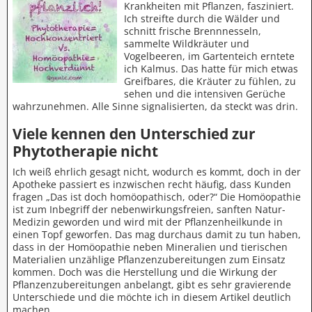
Krankheiten mit Pflanzen, fasziniert.
Ich streifte durch die Wälder und
schnitt frische Brennnesseln,
sammelte Wildkräuter und
Vogelbeeren, im Gartenteich erntete
ich Kalmus. Das hatte für mich etwas
Greifbares, die Kräuter zu fühlen, zu
sehen und die intensiven Gerüche
wahrzunehmen. Alle Sinne signalisierten, da steckt was drin.
Viele kennen den Unterschied zur
Phytotherapie nicht
Ich weiß ehrlich gesagt nicht, wodurch es kommt, doch in der
Apotheke passiert es inzwischen recht häufig, dass Kunden
fragen „Das ist doch homöopathisch, oder?“ Die Homöopathie
ist zum Inbegriff der nebenwirkungsfreien, sanften Natur-
Medizin geworden und wird mit der Pflanzenheilkunde in
einen Topf geworfen. Das mag durchaus damit zu tun haben,
dass in der Homöopathie neben Mineralien und tierischen
Materialien unzählige Pflanzenzubereitungen zum Einsatz
kommen. Doch was die Herstellung und die Wirkung der
Pflanzenzubereitungen anbelangt, gibt es sehr gravierende
Unterschiede und die möchte ich in diesem Artikel deutlich
machen.