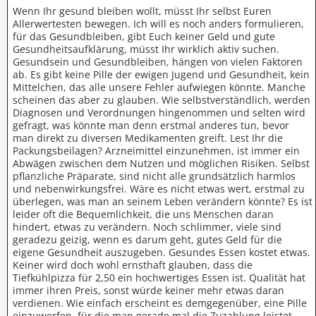
Wenn Ihr gesund bleiben wollt, müsst Ihr selbst Euren
Allerwertesten bewegen. Ich will es noch anders formulieren,
für das Gesundbleiben, gibt Euch keiner Geld und gute
Gesundheitsaufklärung, müsst Ihr wirklich aktiv suchen.
Gesundsein und Gesundbleiben, hängen von vielen Faktoren
ab. Es gibt keine Pille der ewigen Jugend und Gesundheit, kein
Mittelchen, das alle unsere Fehler aufwiegen könnte. Manche
scheinen das aber zu glauben. Wie selbstverständlich, werden
Diagnosen und Verordnungen hingenommen und selten wird
gefragt, was könnte man denn erstmal anderes tun, bevor
man direkt zu diversen Medikamenten greift. Lest Ihr die
Packungsbeilagen? Arzneimittel einzunehmen, ist immer ein
Abwägen zwischen dem Nutzen und möglichen Risiken. Selbst
pflanzliche Präparate, sind nicht alle grundsätzlich harmlos
und nebenwirkungsfrei. Wäre es nicht etwas wert, erstmal zu
überlegen, was man an seinem Leben verändern könnte? Es ist
leider oft die Bequemlichkeit, die uns Menschen daran
hindert, etwas zu verändern. Noch schlimmer, viele sind
geradezu geizig, wenn es darum geht, gutes Geld für die
eigene Gesundheit auszugeben. Gesundes Essen kostet etwas.
Keiner wird doch wohl ernsthaft glauben, dass die
Tiefkühlpizza für 2,50 ein hochwertiges Essen ist. Qualität hat
immer ihren Preis, sonst würde keiner mehr etwas daran
verdienen. Wie einfach erscheint es demgegenüber, eine Pille
einzuwerfen, für die man gerade mal die Zuzahlung leistet.