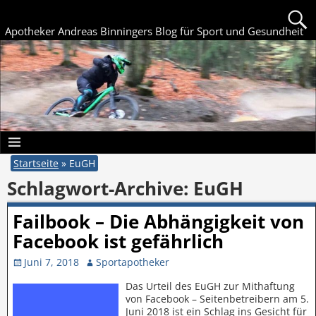
Apotheker Andreas Binningers Blog für Sport und Gesundheit
Startseite
»
EuGH
Schlagwort-Archive:
EuGH
Failbook – Die Abhängigkeit von
Facebook ist gefährlich
Juni 7, 2018
Sportapotheker
Das Urteil des EuGH zur Mithaftung
von Facebook – Seitenbetreibern am 5.
Juni 2018 ist ein Schlag ins Gesicht für