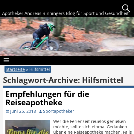
Apotheker Andreas Binningers Blog für Sport und Gesundheit
Startseite
»
Hilfsmittel
Schlagwort-Archive:
Hilfsmittel
Empfehlungen für die
Reiseapotheke
Juni 25, 2018
Sportapotheker
Wer die Ferienzeit reuelos genießen
möchte, sollte sich einmal Gedanken
über eine Reiseapotheke machen. Falls