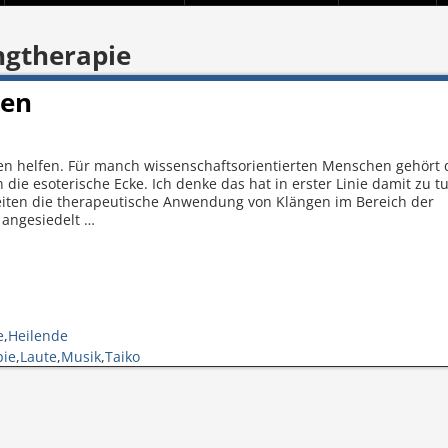
ngtherapie
nen
en helfen. Für manch wissenschaftsorientierten Menschen gehört 
n die esoterische Ecke. Ich denke das hat in erster Linie damit zu t
eiten die therapeutische Anwendung von Klängen im Bereich der
n angesiedelt
…
e
,
Heilende
pie
,
Laute
,
Musik
,
Taiko