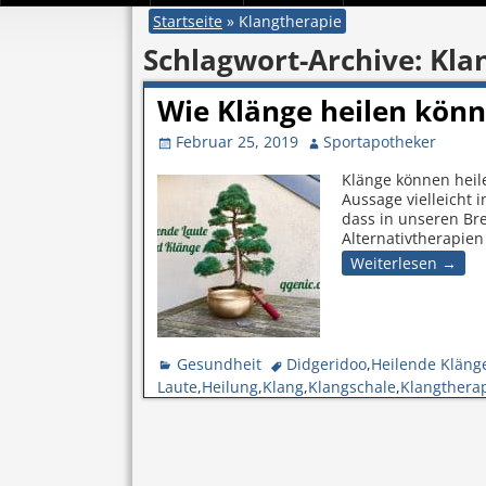
Startseite
»
Klangtherapie
Schlagwort-Archive:
Kla
Wie Klänge heilen kön
Februar 25, 2019
Sportapotheker
Klänge können heil
Aussage vielleicht i
dass in unseren Br
Alternativtherapie
Weiterlesen →
Gesundheit
Didgeridoo
,
Heilende Kläng
Laute
,
Heilung
,
Klang
,
Klangschale
,
Klangthera