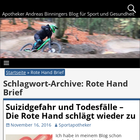
Apotheker Andreas Binningers Blog für Sport und Gesundheit
Startseite
»
Rote Hand Brief
Schlagwort-Archive:
Rote Hand
Brief
Suizidgefahr und Todesfälle –
Die Rote Hand schlägt wieder zu
November 16, 2016
Sportapotheker
Ich habe in meinem Blog schon