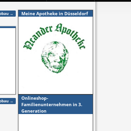
Meine Apotheke in Düsseldorf
abbau
→
Onlineshop-
abbau
→
Familienunternehmen in 3.
Generation