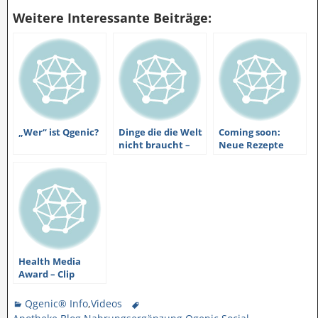
Weitere Interessante Beiträge:
„Wer“ ist Qgenic?
Dinge die die Welt
Coming soon:
nicht braucht –
Neue Rezepte
Heute:
und #Qgenic®-TV
überteuertes
Corallenpulver
Health Media
Award – Clip
online
Qgenic® Info
,
Videos