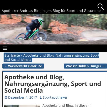
Apotheker Andreas Binningers Blog für Sport und Gesundheit
Startseite
»
Apotheke und Blog, Nahrungsergänzung, Sport
und Social Media
←
Was bewirkt Goldrute
Was ist Hidden Hunger
→
Artikelnavigation
Apotheke und Blog,
Nahrungsergänzung, Sport und
Social Media
Dezember 4, 2017
Sportapotheker
Apotheke und Blog. In diesem