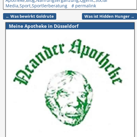
Apotheke
,
Blog
,
Nahrungsergänzung
,
Qgenic
,
Social
Media
,
Sport
,
Sportlerberatung
permalink
←
Was bewirkt Goldrute
Was ist Hidden Hunger
→
Artikelnavigation
Meine Apotheke in Düsseldorf