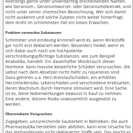
Allerdings gerne unter unverdächtig erscheinenden Namen,
wie Geranium-, Geraniumwurzel- oder Geraniumölextrakt, und
nicht unter seiner chemischen Bezeichnung. Wer sich damit
nicht auskennt und solche Zutaten nicht weiter hinterfragt,
dem droht im schlimmsten Fall ein böses Erwachen.
Problem versteckte Substanzen
Schlimmer und eindeutig kriminell wird es, wenn Wirkstoffe
gar nicht erst deklariert werden. Besonders heikel, wenn es
sich dabei auch noch um hochpotente,
verschreibungspflichtige Substanzen, wie zum Beispiel
Anabolika, handelt. Ein dauerhafter Missbrauch dieser
Hormone kann massive körperliche Schäden verursachen, die
selbst nach dem Absetzen nicht mehr zu reparieren sind.
Dazu gehören u.a. Herz-Kreislaufschäden, ein erhöhtes
Herzinfarktrisiko, Leberschäden und verschiedene Krebsarten,
deren Wachstum durch Hormone stimuliert wird. Eine Sache
ist es, diese Nebenwirkungen bewusst in Kauf zu nehmen.
Eine andere, diesem Risiko unwissentlich ausgesetzt zu
werden.
Übertriebene Versprechen
Zugegeben, unzureichende Sauberkeit in Betrieben, die auch
Pharmazeutika herstellen oder abfüllen, kann eine Ursache für
das Vorhandensein nicht deklarierter Stoffe sein. Das macht es