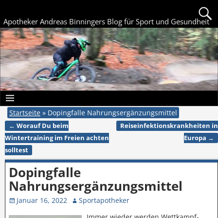
Apotheker Andreas Binningers Blog für Sport und Gesundheit
Startseite
»
Dopingfalle Nahrungsergänzungsmittel
←
Worauf Du beim
Reiseinfektionskrankheiten in
Artikelnavigation
Wintertraining im Freien achten
Europa
→
solltest
Dopingfalle
Nahrungsergänzungsmittel
Januar 16, 2022
Sportapotheker
Immer wieder werden Wettkampf-