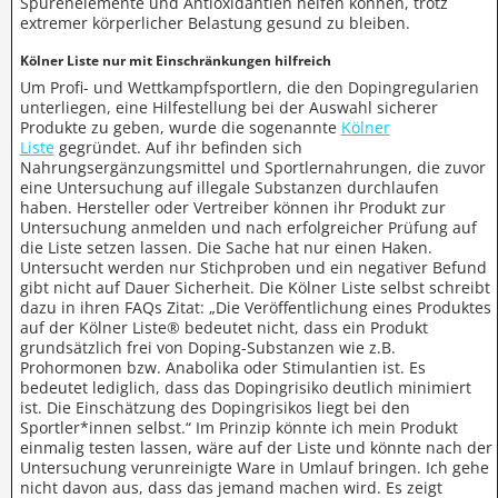
Spurenelemente und Antioxidantien helfen können, trotz
extremer körperlicher Belastung gesund zu bleiben.
Kölner Liste nur mit Einschränkungen hilfreich
Um Profi- und Wettkampfsportlern, die den Dopingregularien
unterliegen, eine Hilfestellung bei der Auswahl sicherer
Produkte zu geben, wurde die sogenannte
Kölner
Liste
gegründet. Auf ihr befinden sich
Nahrungsergänzungsmittel und Sportlernahrungen, die zuvor
eine Untersuchung auf illegale Substanzen durchlaufen
haben. Hersteller oder Vertreiber können ihr Produkt zur
Untersuchung anmelden und nach erfolgreicher Prüfung auf
die Liste setzen lassen. Die Sache hat nur einen Haken.
Untersucht werden nur Stichproben und ein negativer Befund
gibt nicht auf Dauer Sicherheit. Die Kölner Liste selbst schreibt
dazu in ihren FAQs Zitat: „Die Veröffentlichung eines Produktes
auf der Kölner Liste® bedeutet nicht, dass ein Produkt
grundsätzlich frei von Doping-Substanzen wie z.B.
Prohormonen bzw. Anabolika oder Stimulantien ist. Es
bedeutet lediglich, dass das Dopingrisiko deutlich minimiert
ist. Die Einschätzung des Dopingrisikos liegt bei den
Sportler*innen selbst.“ Im Prinzip könnte ich mein Produkt
einmalig testen lassen, wäre auf der Liste und könnte nach der
Untersuchung verunreinigte Ware in Umlauf bringen. Ich gehe
nicht davon aus, dass das jemand machen wird. Es zeigt