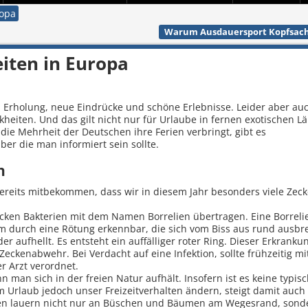
ropa
Warum Ausdauersport Kopfsach
iten in Europa
, Erholung, neue Eindrücke und schöne Erlebnisse. Leider aber au
kheiten. Und das gilt nicht nur für Urlaube in fernen exotischen L
die Mehrheit der Deutschen ihre Ferien verbringt, gibt es
ber die man informiert sein sollte.
n
 bereits mitbekommen, dass wir in diesem Jahr besonders viele Zec
cken Bakterien mit dem Namen Borrelien übertragen. Eine Borreli
m durch eine Rötung erkennbar, die sich vom Biss aus rund ausbre
r aufhellt. Es entsteht ein auffälliger roter Ring. Dieser Erkranku
ckenabwehr. Bei Verdacht auf eine Infektion, sollte frühzeitig mi
r Arzt verordnet.
 man sich in der freien Natur aufhält. Insofern ist es keine typis
 Urlaub jedoch unser Freizeitverhalten ändern, steigt damit auch
cken lauern nicht nur an Büschen und Bäumen am Wegesrand, sond