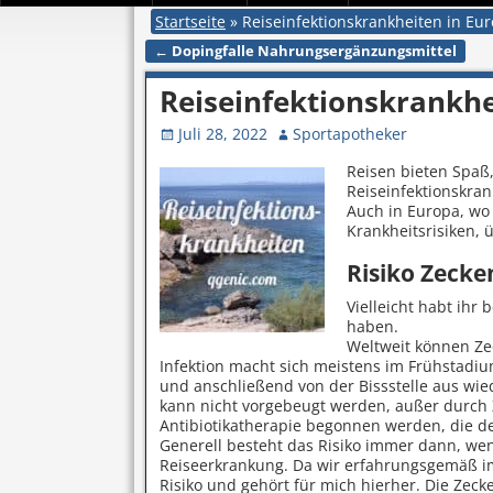
Startseite
»
Reiseinfektionskrankheiten in Eu
←
Dopingfalle Nahrungsergänzungsmittel
Artikelnavigation
Reiseinfektionskrankhe
Juli 28, 2022
Sportapotheker
Reisen bieten Spaß
Reiseinfektionskran
Auch in Europa, wo 
Krankheitsrisiken, ü
Risiko Zecke
Vielleicht habt ihr
haben.
Weltweit können Ze
Infektion macht sich meistens im Frühstadiu
und anschließend von der Bissstelle aus wiede
kann nicht vorgebeugt werden, außer durch Ze
Antibiotikatherapie begonnen werden, die de
Generell besteht das Risiko immer dann, wenn
Reiseerkrankung. Da wir erfahrungsgemäß im
Risiko und gehört für mich hierher. Die Ze