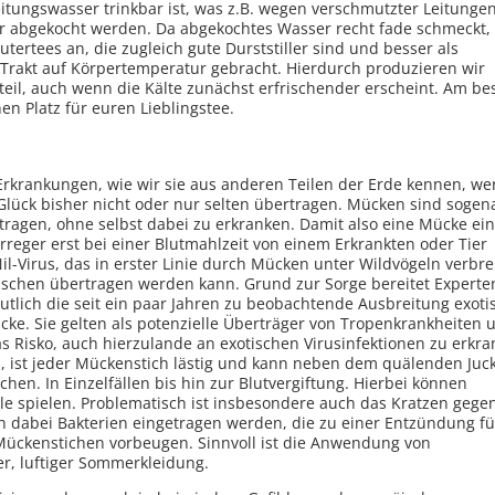
tungswasser trinkbar ist, was z.B. wegen verschmutzter Leitungen
uvor abgekocht werden. Da abgekochtes Wasser recht fade schmeckt,
utertees an, die zugleich gute Durststiller sind und besser als
rakt auf Körpertemperatur gebracht. Hierdurch produzieren wir
eil, auch wenn die Kälte zunächst erfrischender erscheint. Am be
hen Platz für euren Lieblingstee.
Erkrankungen, wie wir sie aus anderen Teilen der Erde kennen, w
lück bisher nicht oder nur selten übertragen. Mücken sind sogen
rtragen, ohne selbst dabei zu erkranken. Damit also eine Mücke ei
reger erst bei einer Blutmahlzeit von einem Erkrankten oder Tier
il-Virus, das in erster Linie durch Mücken unter Wildvögeln verbre
nschen übertragen werden kann. Grund zur Sorge bereitet Experte
utlich die seit ein paar Jahren zu beobachtende Ausbreitung exoti
cke. Sie gelten als potenzielle Überträger von Tropenkrankheiten 
s Risko, auch hierzulande an exotischen Virusinfektionen zu erkra
, ist jeder Mückenstich lästig und kann neben dem quälenden Juck
en. In Einzelfällen bis hin zur Blutvergiftung. Hierbei können
le spielen. Problematisch ist insbesondere auch das Kratzen gege
en dabei Bakterien eingetragen werden, die zu einer Entzündung f
Mückenstichen vorbeugen. Sinnvoll ist die Anwendung von
r, luftiger Sommerkleidung.