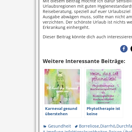
Mit diesem Beitrag möchte ich dafür sensibi
Urlaubsregionen mit guten Hygienestandards
Reiseberatung, speziell auf euer Urlaubszi
Ausgabe abwägen muss, sollte man nicht am 
verzichten. Der schönste Urlaub ist nichts
Erkrankung einhergeht.
Dieser Beitrag könnte dich auch interessiere
Weitere Interessante Beiträge:
Karneval gesund
Phytotherapie ist
überstehen
keine
Homöopathie
Gesundheit
Borreliose
,
Diarrhö
,
Durchfa
A
,
Impfung
,
Infektionskrankheiten
,
Reisen
,
Übel