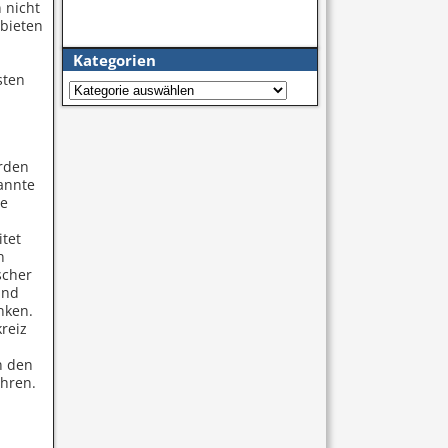
 nicht
 bieten
Kategorien
sten
erden
annte
ne
itet
n
scher
und
nken.
reiz
n den
ühren.