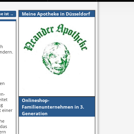
Meine Apotheke in Düsseldorf
e ist
→
ch
ändern.
ken
en-
itet
Onlineshop-
ng
Familienunternehmen in 3.
t einer
Generation
che
 das
ern