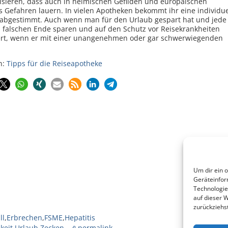
lisieren, dass auch in heimischen Gefilden und europäischen
 Gefahren lauern. In vielen Apotheken bekommt ihr eine individue
el abgestimmt. Auch wenn man für den Urlaub gespart hat und jede
falschen Ende sparen und auf den Schutz vor Reisekrankheiten
 wert, wenn er mit einer unangenehmen oder gar schwerwiegenden
n:
Tipps für die Reiseapotheke
Um dir ein 
Geräteinfor
Technologie
auf dieser 
zurückziehs
ll
,
Erbrechen
,
FSME
,
Hepatitis
keit
,
Urlaub
,
Zecken
permalink