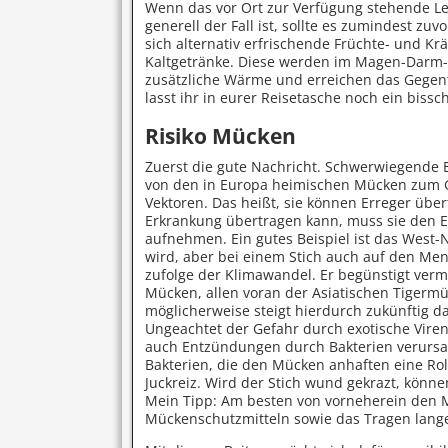
Wenn das vor Ort zur Verfügung stehende Lei
generell der Fall ist, sollte es zumindest z
sich alternativ erfrischende Früchte- und Krä
Kaltgetränke. Diese werden im Magen-Darm-T
zusätzliche Wärme und erreichen das Gegent
lasst ihr in eurer Reisetasche noch ein bissc
Risiko Mücken
Zuerst die gute Nachricht. Schwerwiegende 
von den in Europa heimischen Mücken zum G
Vektoren. Das heißt, sie können Erreger übe
Erkrankung übertragen kann, muss sie den Er
aufnehmen. Ein gutes Beispiel ist das West-N
wird, aber bei einem Stich auch auf den Me
zufolge der Klimawandel. Er begünstigt verm
Mücken, allen voran der Asiatischen Tigermü
möglicherweise steigt hierdurch zukünftig da
Ungeachtet der Gefahr durch exotische Viren
auch Entzündungen durch Bakterien verursach
Bakterien, die den Mücken anhaften eine Rol
Juckreiz. Wird der Stich wund gekrazt, könn
Mein Tipp: Am besten von vorneherein den 
Mückenschutzmitteln sowie das Tragen lange