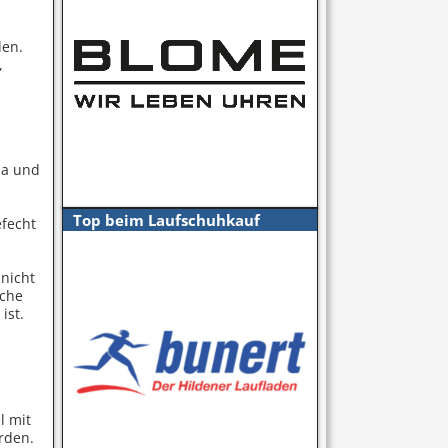
den.
,
opa und
Top beim Laufschuhkauf
efecht
 nicht
sche
ist.
l mit
rden.