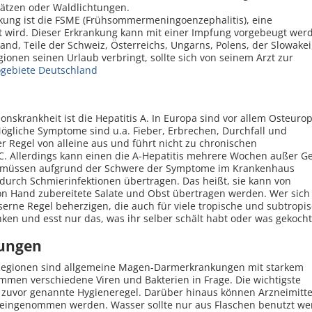
plätzen oder Waldlichtungen.
kung ist die FSME (Frühsommermeningoenzephalitis), eine
t wird. Dieser Erkrankung kann mit einer Impfung vorgebeugt wer
nd, Teile der Schweiz, Österreichs, Ungarns, Polens, der Slowakei
ionen seinen Urlaub verbringt, sollte sich von seinem Arzt zur
kogebiete Deutschland
ionskrankheit ist die Hepatitis A. In Europa sind vor allem Osteur
ögliche Symptome sind u.a. Fieber, Erbrechen, Durchfall und
r Regel von alleine aus und führt nicht zu chronischen
C. Allerdings kann einen die A-Hepatitis mehrere Wochen außer G
en müssen aufgrund der Schwere der Symptome im Krankenhaus
durch Schmierinfektionen übertragen. Das heißt, sie kann von
on Hand zubereitete Salate und Obst übertragen werden. Wer sich
serne Regel beherzigen, die auch für viele tropische und subtropi
änken und esst nur das, was ihr selber schält habt oder was gekocht 
ungen
n Regionen sind allgemeine Magen-Darmerkrankungen mit starkem
mmen verschiedene Viren und Bakterien in Frage. Die wichtigste
e zuvor genannte Hygieneregel. Darüber hinaus können Arzneimitte
 eingenommen werden. Wasser sollte nur aus Flaschen benutzt we