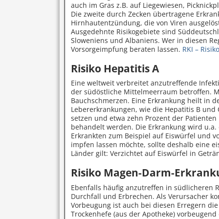
auch im Gras z.B. auf Liegewiesen, Picknick
Die zweite durch Zecken übertragene Erkran
Hirnhautentzündung, die von Viren ausgelös
Ausgedehnte Risikogebiete sind Süddeutschla
Sloweniens und Albaniens. Wer in diesen Reg
Vorsorgeimpfung beraten lassen.
RKI – Risi
Risiko Hepatitis A
Eine weltweit verbreitet anzutreffende Infekt
der südöstliche Mittelmeerraum betroffen. M
Bauchschmerzen. Eine Erkrankung heilt in de
Lebererkrankungen, wie die Hepatitis B und 
setzen und etwa zehn Prozent der Patient
behandelt werden. Die Erkrankung wird u.a. 
Erkrankten zum Beispiel auf Eiswürfel und v
impfen lassen möchte, sollte deshalb eine ei
Länder gilt: Verzichtet auf Eiswürfel in Getr
Risiko Magen-Darm-Erkrank
Ebenfalls häufig anzutreffen in südlichere
Durchfall und Erbrechen. Als Verursacher ko
Vorbeugung ist auch bei diesen Erregern di
Trockenhefe (aus der Apotheke) vorbeugend