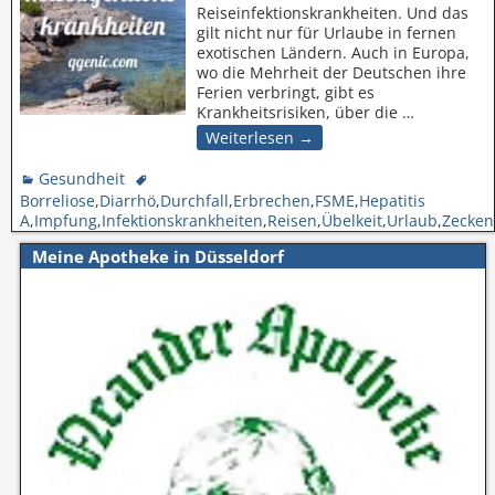
Reiseinfektionskrankheiten. Und das
gilt nicht nur für Urlaube in fernen
exotischen Ländern. Auch in Europa,
wo die Mehrheit der Deutschen ihre
Ferien verbringt, gibt es
Krankheitsrisiken, über die
…
Weiterlesen →
Gesundheit
Borreliose
,
Diarrhö
,
Durchfall
,
Erbrechen
,
FSME
,
Hepatitis
A
,
Impfung
,
Infektionskrankheiten
,
Reisen
,
Übelkeit
,
Urlaub
,
Zecken
Meine Apotheke in Düsseldorf