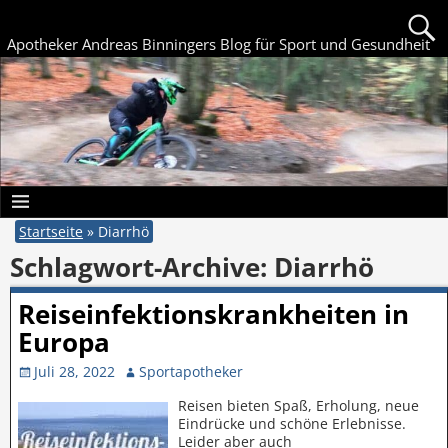
Apotheker Andreas Binningers Blog für Sport und Gesundheit
Startseite
»
Diarrhö
Schlagwort-Archive:
Diarrhö
Reiseinfektionskrankheiten in
Europa
Juli 28, 2022
Sportapotheker
Reisen bieten Spaß, Erholung, neue
Eindrücke und schöne Erlebnisse.
Leider aber auch