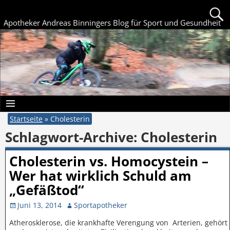
Apotheker Andreas Binningers Blog für Sport und Gesundheit
Startseite
»
Cholesterin
Schlagwort-Archive:
Cholesterin
Cholesterin vs. Homocystein –
Wer hat wirklich Schuld am
„Gefäßtod“
Juni 13, 2014
Sportapotheker
Atherosklerose, die krankhafte Verengung von Arterien, gehört