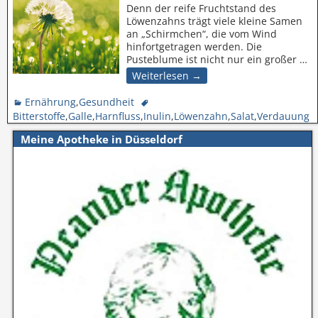
Denn der reife Fruchtstand des
Löwenzahns trägt viele kleine Samen
an „Schirmchen“, die vom Wind
hinfortgetragen werden. Die
Pusteblume ist nicht nur ein großer
…
Weiterlesen →
Ernährung
,
Gesundheit
Bitterstoffe
,
Galle
,
Harnfluss
,
Inulin
,
Löwenzahn
,
Salat
,
Verdauung
Meine Apotheke in Düsseldorf