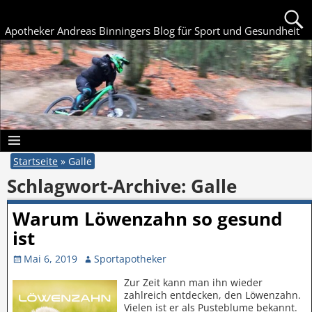
Apotheker Andreas Binningers Blog für Sport und Gesundheit
Startseite
»
Galle
Schlagwort-Archive:
Galle
Warum Löwenzahn so gesund
ist
Mai 6, 2019
Sportapotheker
Zur Zeit kann man ihn wieder
zahlreich entdecken, den Löwenzahn.
Vielen ist er als Pusteblume bekannt.