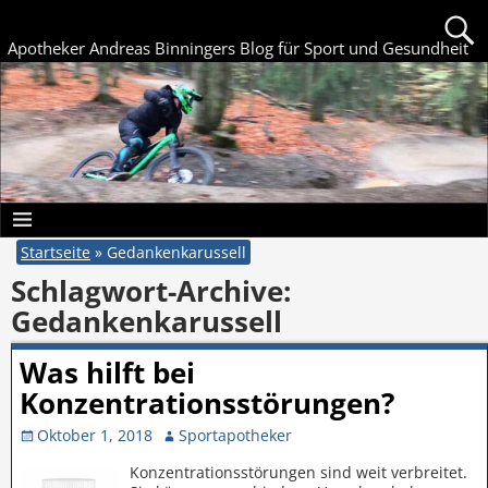
Apotheker Andreas Binningers Blog für Sport und Gesundheit
Startseite
»
Gedankenkarussell
Schlagwort-Archive:
Gedankenkarussell
Was hilft bei
Konzentrationsstörungen?
Oktober 1, 2018
Sportapotheker
Konzentrationsstörungen sind weit verbreitet.