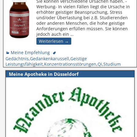
Sie können verschiedene Ursachen haben. -
Werbung- In vielen Fällen liegt die Ursache in
erhöhter geistiger Beanspruchung, Stress
und/oder Überlastung bei z.B. Studierenden
oder anderen Menschen, die hohe geistige
Anforderungen erfüllen müssen. Sie können
jedoch auch ein
…
Weiterlesen →
Meine Empfehlung
Gedächtnis
,
Gedankenkarussell
,
Geistige
Leistungsfähigkeit
,
Konzentrationsstörungen
,
Qi
,
Studium
Meine Apotheke in Düsseldorf