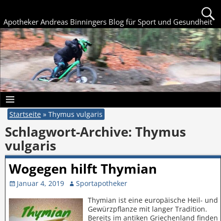
Apotheker Andreas Binningers Blog für Sport und Gesundheit
Startseite
»
Thymus vulgaris
Schlagwort-Archive:
Thymus
vulgaris
Wogegen hilft Thymian
Januar 4, 2019
Sportapotheker
Thymian ist eine europäische Heil- und
Gewürzpflanze mit langer Tradition.
Bereits im antiken Griechenland finden