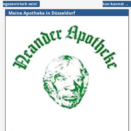
Artikelnavigation
egozentrisch sein!
tun kannst
→
Meine Apotheke in Düsseldorf