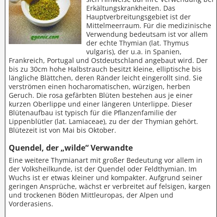
Erkältungskrankheiten. Das
Hauptverbreitungsgebiet ist der
Mittelmeerraum. Für die medizinische
Verwendung bedeutsam ist vor allem
der echte Thymian (lat. Thymus
vulgaris), der u.a. in Spanien,
Frankreich, Portugal und Ostdeutschland angebaut wird. Der
bis zu 30cm hohe Halbstrauch besitzt kleine, elliptische bis
längliche Blättchen, deren Ränder leicht eingerollt sind. Sie
verströmen einen hocharomatischen, würzigen, herben
Geruch. Die rosa gefärbten Blüten bestehen aus je einer
kurzen Oberlippe und einer längeren Unterlippe. Dieser
Blütenaufbau ist typisch für die Pflanzenfamilie der
Lippenblütler (lat. Lamiaceae), zu der der Thymian gehört.
Blütezeit ist von Mai bis Oktober.
Quendel, der „wilde“ Verwandte
Eine weitere Thymianart mit großer Bedeutung vor allem in
der Volksheilkunde, ist der Quendel oder Feldthymian. Im
Wuchs ist er etwas kleiner und kompakter. Aufgrund seiner
geringen Ansprüche, wächst er verbreitet auf felsigen, kargen
und trockenen Böden Mittleuropas, der Alpen und
Vorderasiens.