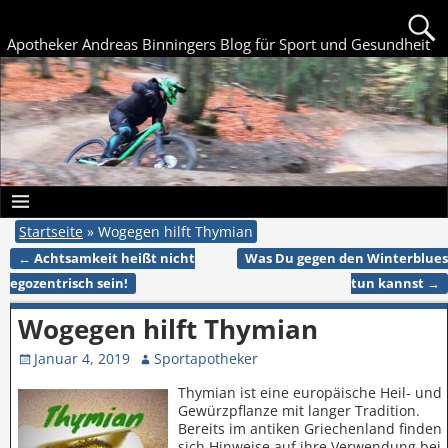
Apotheker Andreas Binningers Blog für Sport und Gesundheit
Startseite
»
Wogegen hilft Thymian
←
Achtsamkeit heißt nicht
Was Du gegen den Winterblues
Artikelnavigation
egozentrisch sein!
tun kannst
→
Wogegen hilft Thymian
Januar 4, 2019
Sportapotheker
Thymian ist eine europäische Heil- und
Gewürzpflanze mit langer Tradition.
Bereits im antiken Griechenland finden
sich Hinweise auf ihre Verwendung bei