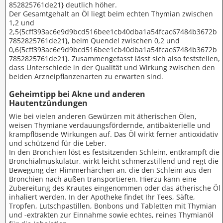
852825761de21} deutlich höher.
Der Gesamtgehalt an Öl liegt beim echten Thymian zwischen
1,2 und
2,5{5cff393ac6e9d9bcd516bee1cb40dba1a54fcac67484b3672b
7852825761de21}, beim Quendel zwischen 0,2 und
0,6{5cff393ac6e9d9bcd516bee1cb40dba1a54fcac67484b3672b
7852825761de21}. Zusammengefasst lässt sich also feststellen,
dass Unterschiede in der Qualität und Wirkung zwischen den
beiden Arzneipflanzenarten zu erwarten sind.
Geheimtipp bei Akne und anderen
Hautentzündungen
Wie bei vielen anderen Gewürzen mit ätherischen Ölen,
weisen Thymiane verdauungsfördernde, antibakterielle und
krampflösende Wirkungen auf. Das Öl wirkt ferner antioxidativ
und schützend für die Leber.
In den Bronchien löst es festsitzenden Schleim, entkrampft die
Bronchialmuskulatur, wirkt leicht schmerzstillend und regt die
Bewegung der Flimmerhärchen an, die den Schleim aus den
Bronchien nach außen transportieren. Hierzu kann eine
Zubereitung des Krautes eingenommen oder das ätherische Öl
inhaliert werden. In der Apotheke findet Ihr Tees, Säfte,
Tropfen, Lutschpastillen, Bonbons und Tabletten mit Thymian
und -extrakten zur Einnahme sowie echtes, reines Thymianöl