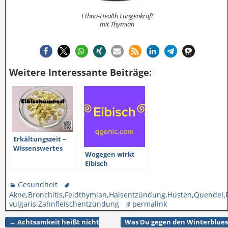
Ethno-Health Lungenkraft
mit Thymian
Weitere Interessante Beiträge:
Erkältungszeit –
Wissenswertes
Wogegen wirkt
über die
Eibisch
Eibischwurzel
Gesundheit
Akne
,
Bronchitis
,
Feldthymian
,
Halsentzündung
,
Husten
,
Quendel
,
vulgaris
,
Zahnfleischentzündung
permalink
←
Achtsamkeit heißt nicht
Was Du gegen den Winterblues