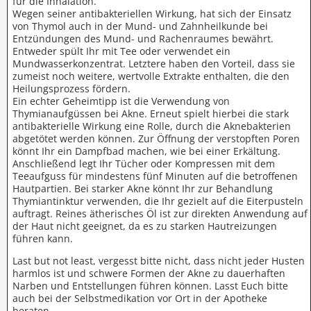
für die Inhalation.
Wegen seiner antibakteriellen Wirkung, hat sich der Einsatz
von Thymol auch in der Mund- und Zahnheilkunde bei
Entzündungen des Mund- und Rachenraumes bewährt.
Entweder spült Ihr mit Tee oder verwendet ein
Mundwasserkonzentrat. Letztere haben den Vorteil, dass sie
zumeist noch weitere, wertvolle Extrakte enthalten, die den
Heilungsprozess fördern.
Ein echter Geheimtipp ist die Verwendung von
Thymianaufgüssen bei Akne. Erneut spielt hierbei die stark
antibakterielle Wirkung eine Rolle, durch die Aknebakterien
abgetötet werden können. Zur Öffnung der verstopften Poren
könnt Ihr ein Dampfbad machen, wie bei einer Erkältung.
Anschließend legt Ihr Tücher oder Kompressen mit dem
Teeaufguss für mindestens fünf Minuten auf die betroffenen
Hautpartien. Bei starker Akne könnt Ihr zur Behandlung
Thymiantinktur verwenden, die Ihr gezielt auf die Eiterpusteln
auftragt. Reines ätherisches Öl ist zur direkten Anwendung auf
der Haut nicht geeignet, da es zu starken Hautreizungen
führen kann.
Last but not least, vergesst bitte nicht, dass nicht jeder Husten
harmlos ist und schwere Formen der Akne zu dauerhaften
Narben und Entstellungen führen können. Lasst Euch bitte
auch bei der Selbstmedikation vor Ort in der Apotheke
beraten.