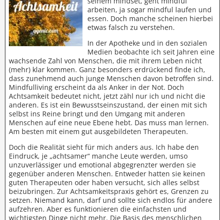
seinem mindset, geht mindful
arbeiten, ja sogar mindful laufen und
essen. Doch manche scheinen hierbei
etwas falsch zu verstehen.
In der Apotheke und in den sozialen
Medien beobachte ich seit Jahren eine
wachsende Zahl von Menschen, die mit ihrem Leben nicht
(mehr) klar kommen. Ganz besonders erdrückend finde ich,
dass zunehmend auch junge Menschen davon betroffen sind.
Mindfulliving erscheint da als Anker in der Not. Doch
Achtsamkeit bedeutet nicht, jetzt zähl nur ich und nicht die
anderen. Es ist ein Bewusstseinszustand, der einen mit sich
selbst ins Reine bringt und den Umgang mit anderen
Menschen auf eine neue Ebene hebt. Das muss man lernen.
Am besten mit einem gut ausgebildeten Therapeuten.
Doch die Realität sieht für mich anders aus. Ich habe den
Eindruck, je „achtsamer“ manche Leute werden, umso
unzuverlässiger und emotional abgegrenzter werden sie
gegenüber anderen Menschen. Entweder hatten sie keinen
guten Therapeuten oder haben versucht, sich alles selbst
beizubringen. Zur Achtsamkeitspraxis gehört es, Grenzen zu
setzen. Niemand kann, darf und sollte sich endlos für andere
aufzehren. Aber es funktionieren die einfachsten und
wichtigsten Dinge nicht mehr. Die Basis des menschlichen