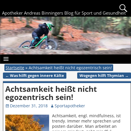
Apotheker Andreas Binningers Blog für Sport und Gesundheit
Startseite
»
Achtsamkeit heißt nicht egozentrisch sein!
←
Was hilft gegen innere Kälte
Wogegen hilft Thymian
→
Artikelnavigation
Achtsamkeit heißt nicht
egozentrisch sein!
Dezember 31, 2018
Sportapotheker
Achtsamkeit, engl. mindfulness, ist
trendy. Immer mehr sprechen und
posten darüber. Man arbeitet an