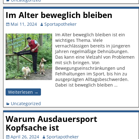
Im Alter beweglich bleiben
Mai 11, 2024
Sportapotheker
Im Alter beweglich bleiben ist ein
wichtiges Thema. Viele
vernachlässigen bereits in jüngeren
Jahren regelmäßige Dehnübungen.
Das kann eine Vielzahl von Problemen
mit sich bringen. Von
Bewegungseinschränkungen und
Fehlhaltungen im Sport, bis hin zu
ausgeprägten Alltagsbeschwerden.
Dabei ist beweglich bleiben
…
Weiterlesen →
Uncategorized
Warum Ausdauersport
Kopfsache ist
April 26, 2024
Sportapotheker