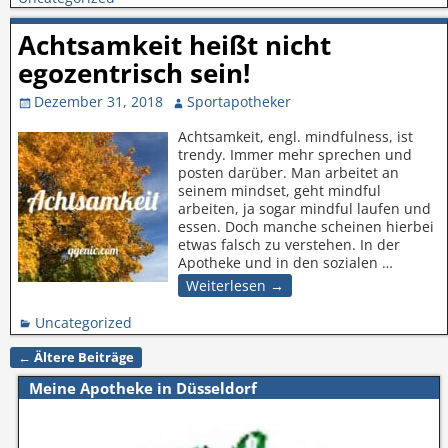
Achtsamkeit heißt nicht
egozentrisch sein!
Dezember 31, 2018
Sportapotheker
Achtsamkeit, engl. mindfulness, ist
trendy. Immer mehr sprechen und
posten darüber. Man arbeitet an
seinem mindset, geht mindful
arbeiten, ja sogar mindful laufen und
essen. Doch manche scheinen hierbei
etwas falsch zu verstehen. In der
Apotheke und in den sozialen
…
Weiterlesen →
Uncategorized
←
Ältere Beiträge
Artikelnavigation
Meine Apotheke in Düsseldorf