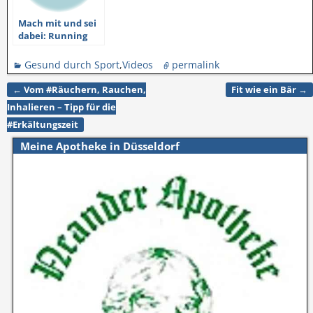
Mach mit und sei
dabei: Running
Team Grafenberg
Gesund durch Sport
,
Videos
permalink
←
Vom #Räuchern, Rauchen,
Fit wie ein Bär
→
Artikelnavigation
Inhalieren – Tipp für die
#Erkältungszeit
Meine Apotheke in Düsseldorf