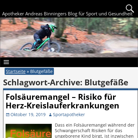
Apotheker Andreas Binningers Blog für Sport und Gesundheit
Startseite
»
Blutgefäße
Schlagwort-Archive:
Blutgefäße
Folsäuremangel – Risiko für
Herz-Kreislauferkrankungen
Oktober 19, 2019
Sportapotheker
Dass ein Folsäuremangel während der
Schwangerschaft Risiken für das
ungeborene Kind birgt, ist inzwischen