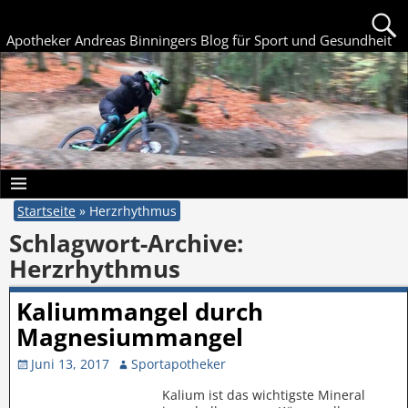
Apotheker Andreas Binningers Blog für Sport und Gesundheit
Startseite
»
Herzrhythmus
Schlagwort-Archive:
Herzrhythmus
Kaliummangel durch
Magnesiummangel
Juni 13, 2017
Sportapotheker
Kalium ist das wichtigste Mineral