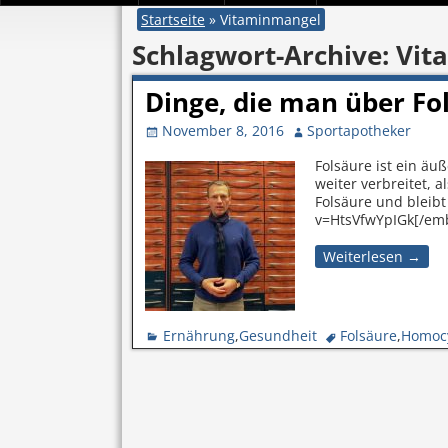
Startseite
»
Vitaminmangel
Schlagwort-Archive:
Vit
Dinge, die man über Fol
November 8, 2016
Sportapotheker
Folsäure ist ein äu
weiter verbreitet,
Folsäure und bleib
v=HtsVfwYpIGk[/em
Weiterlesen →
Ernährung
,
Gesundheit
Folsäure
,
Homoc