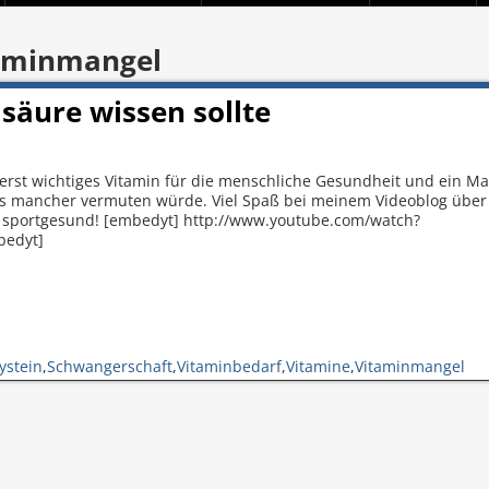
aminmangel
säure wissen sollte
ßerst wichtiges Vitamin für die menschliche Gesundheit und ein M
 als mancher vermuten würde. Viel Spaß bei meinem Videoblog über
t sportgesund! [embedyt] http://www.youtube.com/watch?
bedyt]
ystein
,
Schwangerschaft
,
Vitaminbedarf
,
Vitamine
,
Vitaminmangel