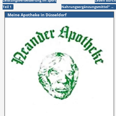
Leistungsverbesserung im Sport
Leben durch
Teil 1
Nahrungsergänzungsmittel“
→
Meine Apotheke in Düsseldorf