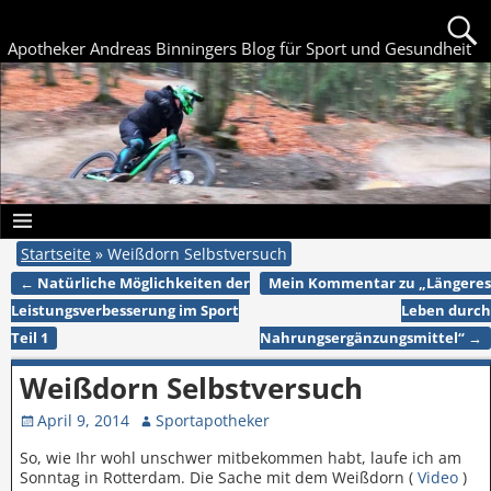
Apotheker Andreas Binningers Blog für Sport und Gesundheit
Startseite
»
Weißdorn Selbstversuch
←
Natürliche Möglichkeiten der
Mein Kommentar zu „Längeres
Artikelnavigation
Leistungsverbesserung im Sport
Leben durch
Teil 1
Nahrungsergänzungsmittel“
→
Weißdorn Selbstversuch
April 9, 2014
Sportapotheker
So, wie Ihr wohl unschwer mitbekommen habt, laufe ich am
Sonntag in Rotterdam. Die Sache mit dem Weißdorn (
Video
)