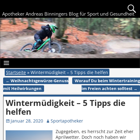
Apotheker Andreas Binningers Blog für Sport und Gesundheit
Startseite
»
Wintermüdigkeit – 5 Tipps die helfen
←
Weihnachtsgewürze-Genuss
Worauf Du beim Wintertraining
Artikelnavigation
mit Heilwirkungen
im Freien achten solltest
→
Wintermüdigkeit – 5 Tipps die
helfen
Januar 28, 2020
Sportapotheker
Zugegeben, es herrscht zur Zeit eher
Aprilwetter. Doch noch haben wir