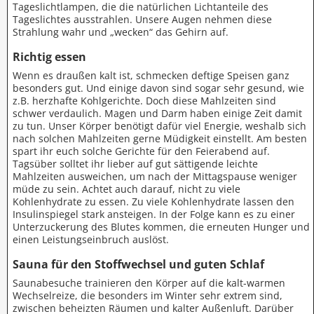
Tageslichtlampen, die die natürlichen Lichtanteile des
Tageslichtes ausstrahlen. Unsere Augen nehmen diese
Strahlung wahr und „wecken“ das Gehirn auf.
Richtig essen
Wenn es draußen kalt ist, schmecken deftige Speisen ganz
besonders gut. Und einige davon sind sogar sehr gesund, wie
z.B. herzhafte Kohlgerichte. Doch diese Mahlzeiten sind
schwer verdaulich. Magen und Darm haben einige Zeit damit
zu tun. Unser Körper benötigt dafür viel Energie, weshalb sich
nach solchen Mahlzeiten gerne Müdigkeit einstellt. Am besten
spart ihr euch solche Gerichte für den Feierabend auf.
Tagsüber solltet ihr lieber auf gut sättigende leichte
Mahlzeiten ausweichen, um nach der Mittagspause weniger
müde zu sein. Achtet auch darauf, nicht zu viele
Kohlenhydrate zu essen. Zu viele Kohlenhydrate lassen den
Insulinspiegel stark ansteigen. In der Folge kann es zu einer
Unterzuckerung des Blutes kommen, die erneuten Hunger und
einen Leistungseinbruch auslöst.
Sauna für den Stoffwechsel und guten Schlaf
Saunabesuche trainieren den Körper auf die kalt-warmen
Wechselreize, die besonders im Winter sehr extrem sind,
zwischen beheizten Räumen und kalter Außenluft. Darüber