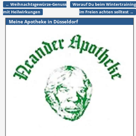
←
Weihnachtsgewürze-Genuss
Worauf Du beim Wintertraining
Artikelnavigation
mit Heilwirkungen
im Freien achten solltest
→
Meine Apotheke in Düsseldorf