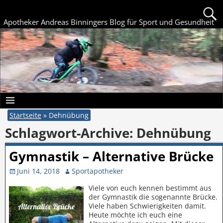
Apotheker Andreas Binningers Blog für Sport und Gesundheit
Startseite
»
Dehnübung
Schlagwort-Archive:
Dehnübung
Gymnastik – Alternative Brücke
Juni 14, 2018
Sportapotheker
Viele von euch kennen bestimmt aus
der Gymnastik die sogenannte Brücke.
Viele haben Schwierigkeiten damit.
Heute möchte ich euch eine