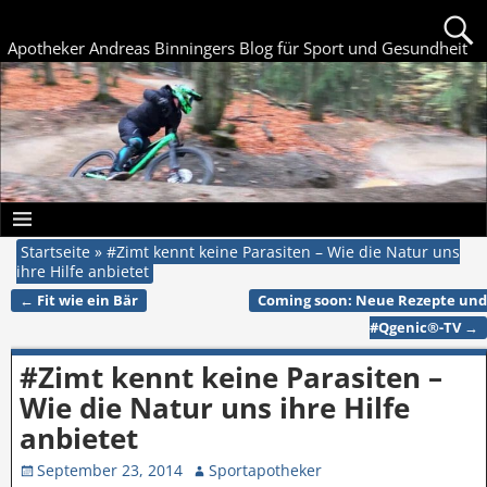
Apotheker Andreas Binningers Blog für Sport und Gesundheit
Startseite
»
#Zimt kennt keine Parasiten – Wie die Natur uns
ihre Hilfe anbietet
←
Fit wie ein Bär
Coming soon: Neue Rezepte und
Artikelnavigation
#Qgenic®-TV
→
#Zimt kennt keine Parasiten –
Wie die Natur uns ihre Hilfe
anbietet
September 23, 2014
Sportapotheker