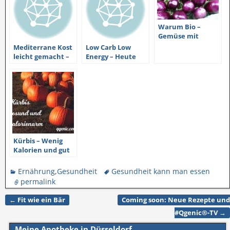
Warum Bio –
Gemüse mit
Fehlern oft besser
Mediterrane Kost
Low Carb Low
ist
leicht gemacht –
Energy – Heute
Wie Ihr Euren
mein Tipp für die
täglichen
gesunde schnelle
Speiseplan
Küche mit wenig
bereichert
Kalorien
Kürbis – Wenig
Kalorien und gut
für die Augen
Ernährung
,
Gesundheit
Gesundheit kann man essen
permalink
←
Fit wie ein Bär
Coming soon: Neue Rezepte und
Artikelnavigation
#Qgenic®-TV
→
Meine Apotheke in Düsseldorf