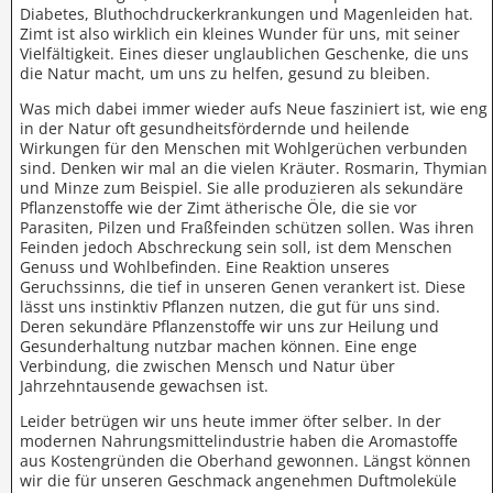
Diabetes, Bluthochdruckerkrankungen und Magenleiden hat.
Zimt ist also wirklich ein kleines Wunder für uns, mit seiner
Vielfältigkeit. Eines dieser unglaublichen Geschenke, die uns
die Natur macht, um uns zu helfen, gesund zu bleiben.
Was mich dabei immer wieder aufs Neue fasziniert ist, wie eng
in der Natur oft gesundheitsfördernde und heilende
Wirkungen für den Menschen mit Wohlgerüchen verbunden
sind. Denken wir mal an die vielen Kräuter. Rosmarin, Thymian
und Minze zum Beispiel. Sie alle produzieren als sekundäre
Pflanzenstoffe wie der Zimt ätherische Öle, die sie vor
Parasiten, Pilzen und Fraßfeinden schützen sollen. Was ihren
Feinden jedoch Abschreckung sein soll, ist dem Menschen
Genuss und Wohlbefinden. Eine Reaktion unseres
Geruchssinns, die tief in unseren Genen verankert ist. Diese
lässt uns instinktiv Pflanzen nutzen, die gut für uns sind.
Deren sekundäre Pflanzenstoffe wir uns zur Heilung und
Gesunderhaltung nutzbar machen können. Eine enge
Verbindung, die zwischen Mensch und Natur über
Jahrzehntausende gewachsen ist.
Leider betrügen wir uns heute immer öfter selber. In der
modernen Nahrungsmittelindustrie haben die Aromastoffe
aus Kostengründen die Oberhand gewonnen. Längst können
wir die für unseren Geschmack angenehmen Duftmoleküle