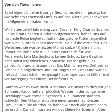
Von den Tieren lernen
Es ist eigentlich eine traurige Geschichte, die mir gezeigt hat,
wie sehr ein Lebensstil Einfluss auf das Altern von Lebewesen
im Allgemeinen haben kann.
Wir hatten zwölf Jahre lang zwei Cavalier King Charles Spaniel.
Sie sind mit unseren Kindern aufgewachsen, haben uns auf
fast jede Reise begleitet, hatten das gleiche Futter, eigentlich
war alles in ihrem Leben identisch, bis auf ihr Verhalten. Das
Weibchen, sie wurde letzten Monat stolze 13 Jahre alt, ist
immer die Ruhe selbst. Sie interessiert sich für kein
Feuerwerk, kein Martinshorn, keinen Schuss, kein Gewitter
oder sonst irgendwelche Geräusche. Bei ihr geht alles
gemächlich und entspannt zu. Das Männchen war Zeit seines
Lebens ein ängstliches und unruhiges Tier. Der Hund war so
hektisch, dass ich immer gesagt habe, irgendwann fällt er mal
vor Aufregung mit einem Herzinfarkt um.
Ganz so war es zwar nicht. Aber kurz vor unserem diesjährigen
Sommerurlaub, hatte er plötzlich Wasser in der Lunge, eine
Herzklappe war etwas eingerissen. Die Chancen standen
schlecht. Den Urlaub, trotzdem einer unserer schönsten
Familienurlaube überhaupt, haben wir noch alle gemeinsam
verbracht. Danach mussten wir das kleine Kerlchen im Alter