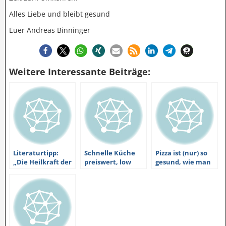
Alles Liebe und bleibt gesund
Euer Andreas Binninger
Weitere Interessante Beiträge:
Literaturtipp:
Schnelle Küche
Pizza ist (nur) so
„Die Heilkraft der
preiswert, low
gesund, wie man
Pilze“
carb und gesund
sie selber macht.
mit Curry und
Sogar #LowCarb
Kokos
ist möglich.