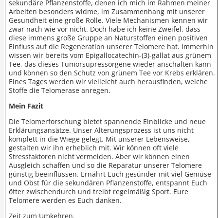
sekundäre Pflanzenstoffe, denen ich mich im Rahmen meiner
Arbeiten besonders widme, im Zusammenhang mit unserer
Gesundheit eine große Rolle. Viele Mechanismen kennen wir
zwar nach wie vor nicht. Doch habe ich keine Zweifel, dass
diese immens große Gruppe an Naturstoffen einen positiven
Einfluss auf die Regeneration unserer Telomere hat. Immerhin
wissen wir bereits vom Epigallocatechin-(3)-gallat aus grünem
Tee, das dieses Tumorsupressorgene wieder anschalten kann
und können so den Schutz von grünem Tee vor Krebs erklären.
Eines Tages werden wir vielleicht auch herausfinden, welche
Stoffe die Telomerase anregen.
Mein Fazit
Die Telomerforschung bietet spannende Einblicke und neue
Erklärungsansätze. Unser Alterungsprozess ist uns nicht
komplett in die Wiege gelegt. Mit unserer Lebensweise,
gestalten wir ihn erheblich mit. Wir können oft viele
Stressfaktoren nicht vermeiden. Aber wir können einen
Ausgleich schaffen und so die Reparatur unserer Telomere
günstig beeinflussen. Ernährt Euch gesünder mit viel Gemüse
und Obst für die sekundären Pflanzenstoffe, entspannt Euch
öfter zwischendurch und treibt regelmäßig Sport. Eure
Telomere werden es Euch danken.
Zeit zum Umkehren.