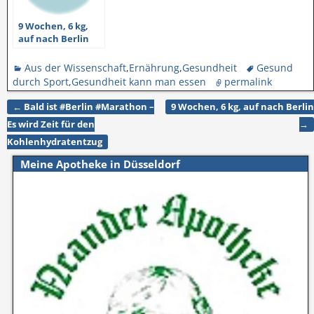
9 Wochen, 6 kg,
auf nach Berlin
Aus der Wissenschaft
,
Ernährung
,
Gesundheit
Gesund
durch Sport
,
Gesundheit kann man essen
permalink
←
Bald ist #Berlin #Marathon –
9 Wochen, 6 kg, auf nach Berlin
Artikelnavigation
Es wird Zeit für den
→
Kohlenhydratentzug
Meine Apotheke in Düsseldorf