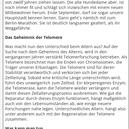
von zwölf Jahren ziehen lassen. Die alte Hundedame aber, ist
noch immer fit und schlägt sich inzwischen mit einem neuen
Mitbewohner herum. Ende September, darf sie sogar unsere
Hauptstadt kennen lernen. Dann geht´s nämlich mit zum
Berlin-Marathon. Sie ist deutlich langsamer gealtert, als ihr
Weggefährte.
Das Geheimnis der Telomere
Was macht nun den Unterschied beim Altern aus? Auf der
Suche nach dem Geheimnis des Alterns, wird in den
vergangenen Jahren verstärkt Telomerforschung betrieben. Als
Telomere bezeichnet man die Enden von Chromosomen, die
Träger unserer Erbanlagen. Die Telomere sind für deren
Stabilität verantwortlich und verkürzen sich bei jeder
Zellteilung. Sobald eine kritische Länge unterschritten wird,
führt dies unweigerlich zum Zelltod. Ein körpereigenes Enzym,
die Telomerase, kann die Telomere wieder verlängern und
damit diesen Zellalterungsprozess ausbremsen. Wie gut die
Reparatur durch dieses Enzym funktioniert, hängt maßgeblich
auch von den Lebensumständen ab, wie einige neuere
Forschungen nahe legen. Unterschiedliches Altern, hängt also
unter anderem auch mit der Regeneration der Telomere
zusammen.
Was kann man tun