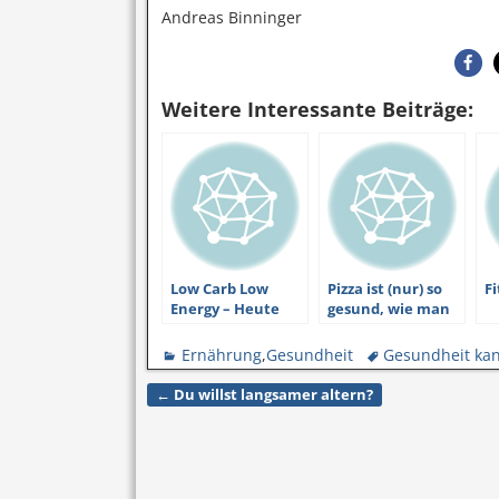
Andreas Binninger
Weitere Interessante Beiträge:
Low Carb Low
Pizza ist (nur) so
Fi
Energy – Heute
gesund, wie man
mein Tipp für die
sie selber macht.
gesunde schnelle
Sogar #LowCarb
Ernährung
,
Gesundheit
Gesundheit ka
Küche mit wenig
ist möglich.
Kalorien
←
Du willst langsamer altern?
Artikelnavigation