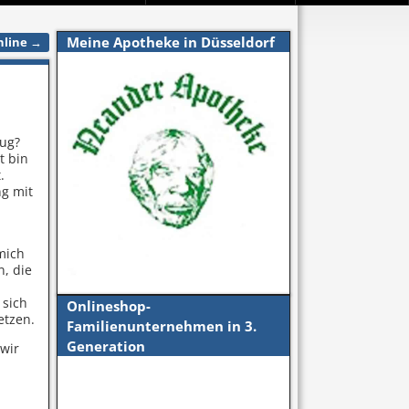
Meine Apotheke in Düsseldorf
nline
→
zug?
t bin
.
g mit
mich
n, die
 sich
Onlineshop-
etzen.
Familienunternehmen in 3.
Generation
 wir