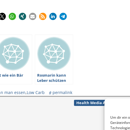
t wie ein Bär
Rosmarin kann
Leber schützen
nn man essen
,
Low Carb
permalink
Health Media Award – Clip o
Um dir ein 
Geräteinfor
Technologie