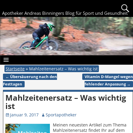
Apotheker Andreas Binningers Blog für Sport und Gesundheit
Startseite
»
Mahlzeitenersatz – Was wichtig ist
←
Übersäuerung nach den
Vitamin D-Mangel wegen
Artikelnavigation
Festtagen
fehlender Anpassung
→
Mahlzeitenersatz – Was wichtig
ist
Januar 9, 2017
Sportapotheker
Meinen neuesten Artikel zum Thema
Mahlzeitenersatz findet Ihr auf dem