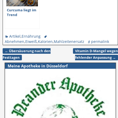
Curcuma liegt im
Trend
Artikel
,
Ernährung
Abnehmen
,
Eiweiß
,
Kalorien
,
Mahlzeitenersatz
permalink
←
Übersäuerung nach den
Vitamin D-Mangel wegen
Artikelnavigation
Festtagen
fehlender Anpassung
→
Meine Apotheke in Düsseldorf