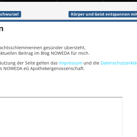
ischwurzel
Körper und Geist entspannen mi
n
achtsschlemmereien gesünder übersteht,
aktuellen Beitrag im Blog NOWEDA für mich.
 Nutzung der Seite gelten das
Impressum
und die
Datenschutzerkl
ers NOWEDA eG Apothekergenossenschaft.