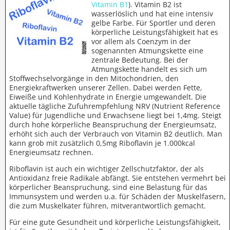
Vitamin B1
). Vitamin B2 ist
wasserlöslich und hat eine intensiv
gelbe Farbe. Für Sportler und deren
körperliche Leistungsfähigkeit hat es
vor allem als Coenzym in der
sogenannten Atmungskette eine
zentrale Bedeutung. Bei der
Atmungskette handelt es sich um
Stoffwechselvorgänge in den Mitochondrien, den
Energiekraftwerken unserer Zellen. Dabei werden Fette,
Eiweiße und Kohlenhydrate in Energie umgewandelt. Die
aktuelle tägliche Zufuhrempfehlung NRV (Nutrient Reference
Value) für Jugendliche und Erwachsene liegt bei 1,4mg. Steigt
durch hohe körperliche Beanspruchung der Energieumsatz,
erhöht sich auch der Verbrauch von Vitamin B2 deutlich. Man
kann grob mit zusätzlich 0,5mg Riboflavin je 1.000kcal
Energieumsatz rechnen.
Riboflavin ist auch ein wichtiger Zellschutzfaktor, der als
Antioxidanz freie Radikale abfängt. Sie entstehen vermehrt bei
körperlicher Beanspruchung, sind eine Belastung für das
Immunsystem und werden u.a. für Schäden der Muskelfasern,
die zum Muskelkater führen, mitverantwortlich gemacht.
Für eine gute Gesundheit und körperliche Leistungsfähigkeit,