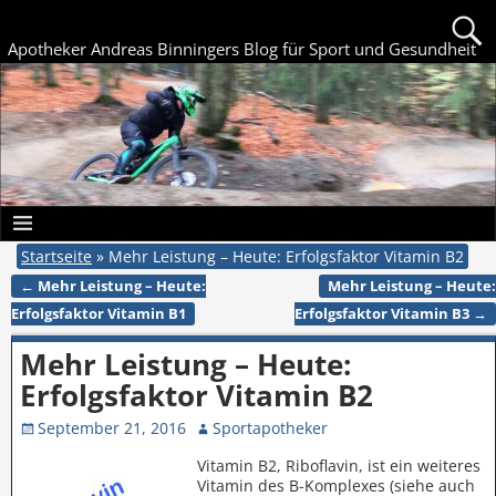
Apotheker Andreas Binningers Blog für Sport und Gesundheit
Startseite
»
Mehr Leistung – Heute: Erfolgsfaktor Vitamin B2
←
Mehr Leistung – Heute:
Mehr Leistung – Heute:
Artikelnavigation
Erfolgsfaktor Vitamin B1
Erfolgsfaktor Vitamin B3
→
Mehr Leistung – Heute:
Erfolgsfaktor Vitamin B2
September 21, 2016
Sportapotheker
Vitamin B2, Riboflavin, ist ein weiteres
Vitamin des B-Komplexes (siehe auch