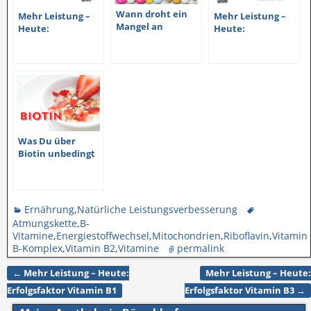
Wann droht ein
Mehr Leistung –
Mehr Leistung –
Mangel an
Heute:
Heute:
Vitamin B
Erfolgsfaktor
Erfolgsfaktor
Vitamin B1
Vitamin B3
Was Du über
Biotin unbedingt
wissen solltest
Ernährung
,
Natürliche Leistungsverbesserung
Atmungskette
,
B-
Vitamine
,
Energiestoffwechsel
,
Mitochondrien
,
Riboflavin
,
Vitamin
B-Komplex
,
Vitamin B2
,
Vitamine
permalink
←
Mehr Leistung – Heute:
Mehr Leistung – Heute:
Artikelnavigation
Erfolgsfaktor Vitamin B1
Erfolgsfaktor Vitamin B3
→