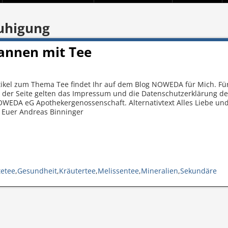
uhigung
pannen mit Tee
ikel zum Thema Tee findet Ihr auf dem Blog NOWEDA für Mich. Für
g der Seite gelten das Impressum und die Datenschutzerklärung d
OWEDA eG Apothekergenossenschaft. Alternativtext Alles Liebe un
! Euer Andreas Binninger
tetee
,
Gesundheit
,
Kräutertee
,
Melissentee
,
Mineralien
,
Sekundäre