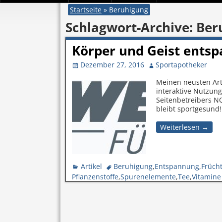
Startseite
»
Beruhigung
Schlagwort-Archive:
Ber
Körper und Geist ents
Dezember 27, 2016
Sportapotheker
Meinen neusten Art
interaktive Nutzun
Seitenbetreibers N
bleibt sportgesund
Weiterlesen →
Artikel
Beruhigung
,
Entspannung
,
Früch
Pflanzenstoffe
,
Spurenelemente
,
Tee
,
Vitamine