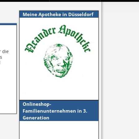
Meine Apotheke in Düsseldorf
 die
es
d
Onlineshop-
Familienunternehmen in 3.
Generation