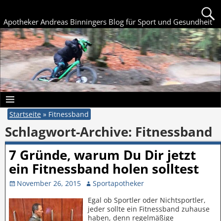
Apotheker Andreas Binningers Blog für Sport und Gesundheit
Startseite
»
Fitnessband
Schlagwort-Archive:
Fitnessband
7 Gründe, warum Du Dir jetzt
ein Fitnessband holen solltest
November 26, 2015
Sportapotheker
Egal ob Sportler oder Nichtsportler,
jeder sollte ein Fitnessband zuhause
haben, denn regelmäßige