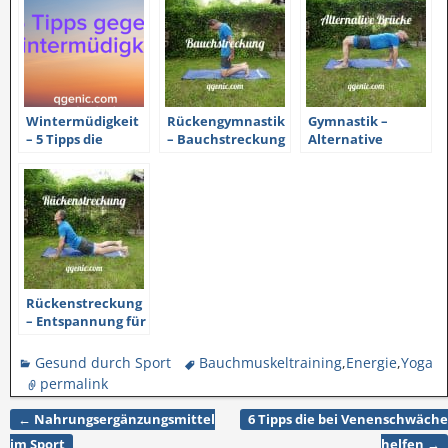
Wintermüdigkeit
Rückengymnastik
Gymnastik –
– 5 Tipps die
– Bauchstreckung
Alternative
helfen
Brücke
Rückenstreckung
– Entspannung für
den Rücken
Gesund durch Sport
Bauchmuskeltraining
,
Energie
,
Yoga
permalink
←
Nahrungsergänzungsmittel
6 Tipps die bei Venenschwäche
Artikelnavigation
im Sport
helfen
→