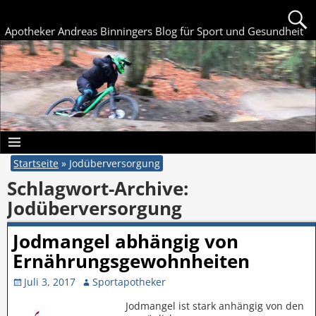
Apotheker Andreas Binningers Blog für Sport und Gesundheit
Startseite
»
Jodüberversorgung
Schlagwort-Archive:
Jodüberversorgung
Jodmangel abhängig von
Ernährungsgewohnheiten
Juli 3, 2017
Sportapotheker
Jodmangel ist stark anhängig von den