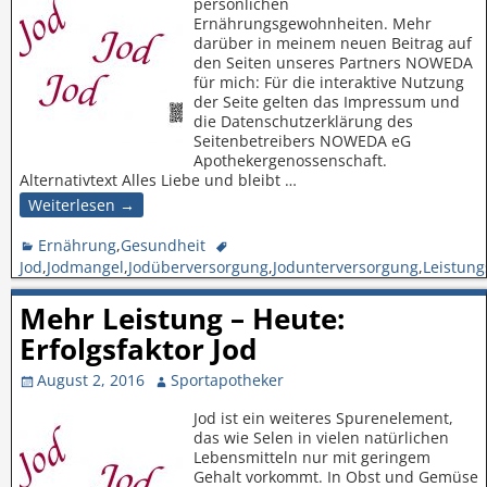
persönlichen
Ernährungsgewohnheiten. Mehr
darüber in meinem neuen Beitrag auf
den Seiten unseres Partners NOWEDA
für mich: Für die interaktive Nutzung
der Seite gelten das Impressum und
die Datenschutzerklärung des
Seitenbetreibers NOWEDA eG
Apothekergenossenschaft.
Alternativtext Alles Liebe und bleibt
…
Weiterlesen →
Ernährung
,
Gesundheit
Jod
,
Jodmangel
,
Jodüberversorgung
,
Jodunterversorgung
,
Leistung
Mehr Leistung – Heute:
Erfolgsfaktor Jod
August 2, 2016
Sportapotheker
Jod ist ein weiteres Spurenelement,
das wie Selen in vielen natürlichen
Lebensmitteln nur mit geringem
Gehalt vorkommt. In Obst und Gemüse