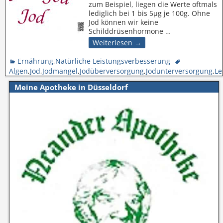
zum Beispiel, liegen die Werte oftmals
lediglich bei 1 bis 5µg je 100g. Ohne
Jod können wir keine
Schilddrüsenhormone
…
Weiterlesen →
Ernährung
,
Natürliche Leistungsverbesserung
Algen
,
Jod
,
Jodmangel
,
Jodüberversorgung
,
Jodunterversorgung
,
Le
Meine Apotheke in Düsseldorf