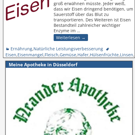
groß erwähnen müsste. Jeder weiß,
dass wir Eisen dringend benötigen, um
Sauerstoff über das Blut zu
transportieren. Des Weiteren ist Eisen
Bestandteil zahlreicher wichtiger
Enzyme im
…
Weiterlesen →
Ernährung
,
Natürliche Leistungsverbesserung
Eisen
,
Eisenmangel
,
Fleisch
,
Gemüse
,
Hafer
,
Hülsenfrüchte
,
Linsen
,
Meine Apotheke in Düsseldorf