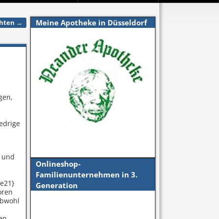
Meine Apotheke in Düsseldorf
chten
→
gen,
edrige
n und
Onlineshop-
Familienunternehmen in 3.
e21}
Generation
oren
obwohl
hen