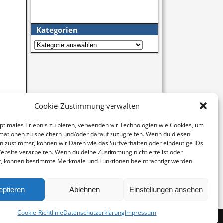
Kategorien
Cookie-Zustimmung verwalten
optimales Erlebnis zu bieten, verwenden wir Technologien wie Cookies, um
mationen zu speichern und/oder darauf zuzugreifen. Wenn du diesen
n zustimmst, können wir Daten wie das Surfverhalten oder eindeutige IDs
Website verarbeiten. Wenn du deine Zustimmung nicht erteilst oder
t, können bestimmte Merkmale und Funktionen beeinträchtigt werden.
chten
→
eptieren
Ablehnen
Einstellungen ansehen
Cookie-Richtlinie
Datenschutzerklärung
Impressum
-
Weaver Xtreme Theme
Datenschutzerklärung