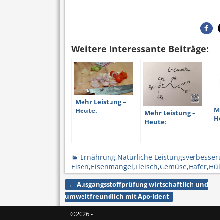
Weitere Interessante Beiträge:
Mehr Leistung –
M
Heute:
Mehr Leistung –
H
Erfolgsfaktor
Heute:
M
Antioxidantien
Erfolgsfaktor
P
Carnitin
Ernährung
,
Natürliche Leistungsverbesse
Eisen
,
Eisenmangel
,
Fleisch
,
Gemüse
,
Hafer
,
Hül
←
Ausgangsstoffprüfung wirtschaftlich und
Artikelnavigation
umweltfreundlich mit Apo-Ident
©2026 -