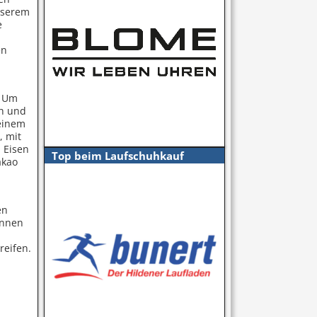
unserem
e
en
r
. Um
ch und
seinem
, mit
 Eisen
Top beim Laufschuhkauf
akao
en
önnen
reifen.