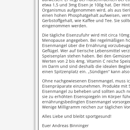
etwa 1,5 und 3mg Eisen je 100g hat. Der Hin
Organismus aufgenommen wird, als aus tieris
einen hohen Phosphatgehalt aufweisen, ver
Gerbstoffgehalt, wie Kaffee und Tee. Sie sol
eingenommen werden.
Die tägliche Eisenzufuhr wird mit circa 10
Menopause angegeben. Bei regelmäßigen hoh
Eisenmangel über die Ernährung vorzubeugen,
Geflügel. Wer auf tierische Lebensmittel ver
Speisenplan stehen haben. Bei den Gemüsen s
Werten von 2 bis 4mg. Vitamin C reiche Spei
im Darm und sind deshalb die idealen Beglei
einen Spitzenplatz ein. „Sündigen“ kann als
Ohne nachgewiesenen Eisenmangel, muss ich 
Eisenpräparate einzunehmen. Produkte mit 5
Eisenmangel zu beheben und sollten auch nu
sie zu erhöhten Eisenspiegeln im Körper fü
ernährungsbedingten Eisenmangel vorsorgen m
Wenige Milligramm reichen zur täglichen Vo
Alles Liebe und bleibt sportgesund!
Euer Andreas Binninger