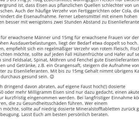
tergrund ist, dass Eisen aus pflanzlichen Quellen schlechter von 
chen. Auch der häufige Verzehr von Fertiggerichten oder Cola, di
mindert die Eisenaufnahme. Ferner Lebensmittel mit einem hohen
lten besser mit wenigstens zwei Stunden Abstand zu Eisenlieferant
mg für erwachsene Männer und 15mg für erwachsene Frauen vor de
en Ausdauerbelastungen, liegt der Bedarf etwa doppelt so hoch
 empfiehlt sich ein regelmäßiger Verzehr von rotem Fleisch, Fis
zichten möchte, sollte auf jeden Fall Hülsenfrüchte und Hafer auf 
ind Feldsalat, Spinat, Möhren und Fenchel gute Eisenlieferanten
sen und Getränke, z.B. ein Orangensaft, steigern die Aufnahme von
ter zu Eisenlieferanten. Mit bis zu 15mg Gehalt nimmt übrigens K
o durchaus gesund sein. 😉
dringend davon abraten, auf eigene Faust hoch(!) dosierte
0 oder mehr Milligramm Eisen sind nur dazu gedacht, einen akut
r kurzfristig eingenommen werden. Bei langfristiger Einnahme k
hren, die zu Gesundheitsschäden führen. Wer einem
öchte, sollte auf niedrig dosierte Mineralstofftabletten zurück g
rbeugung. Lasst Euch am besten persönlich beraten.