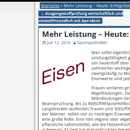
Startseite
»
Mehr Leistung – Heute: Erfolgsfak
←
Ausgangsstoffprüfung wirtschaftlich und
Artikelnavigation
umweltfreundlich mit Apo-Ident
Mehr Leistung – Heute: 
Juli 12, 2016
Sportapotheker
Man sollte eigentl
Leistungsfähigkeit 
um Sauerstoff über 
zahlreicher wichti
zwangsläufig zu Müd
Eisenwerte sind jed
Frauen verlieren g
Regelblutungen. Da
Mikroblutungen des
Beanspruchung. Bis zu 80{5cff393ac6e9d9
Langstrecken laufenden Frauen und 30{5c
der Männer, sollen von zu niedrigen Eisenwe
eine große Rolle. Eine rein vegane oder ve
pflanzliche Lebensmittel, wie die Hülsenfrüc
aufweisen. Er liegt bei Hülsenfrüchten bei 