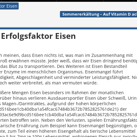
tor Eisen
Sommererkältung – Auf Vitamin D a
Erfolgsfaktor Eisen
ich meinen, dass Eisen nichts ist, was man im Zusammenhang mit
groß erwähnen müsste. Jeder weiß, dass wir Eisen dringend benöti
das Blut zu transportieren. Des Weiteren ist Eisen Bestandteil
ger Enzyme im menschlichen Organismus. Eisenmangel führt
igkeit, Abgeschlagenheit und verminderter Leistungsfähigkeit. Ni
och weiter verbreitet, als man vermuten würde.
rößere Mengen Eisen besonders im Rahmen der monatlichen
rüber hinaus verlieren Ausdauersportler Eisen über Schweiß, Uri
 Magen-/Darmtraktes, aufgrund der hohen körperlichen
bcd516bee1cb40dba1a54fcac67484b3672b7852825761de21} der
ff393ac6e9d9bcd516bee1cb40dba1a54fcac67484b3672b7852825761d
rten betroffen sein. Neben den Verlusten, spielen Ernährungsfakt
getarische Ernährung zum Beispiel kann Eisenmangel begünstigen, 
hte, zum Teil einen höheren Eisengehalt als tierische Lebensmittel
etwa 5 bis 7mg je 100g Lebensmittel, wohingegen Fleisch nur zwisc