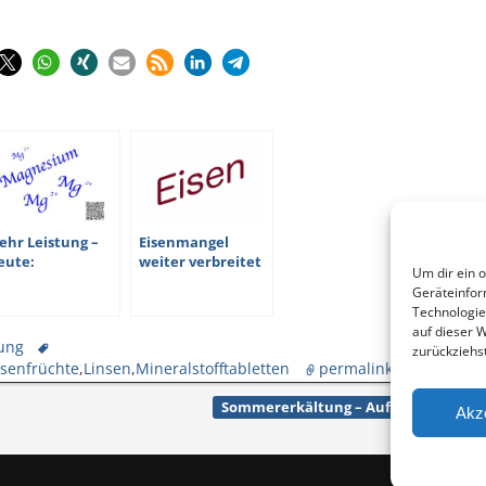
Eisenmangel
ehr Leistung –
weiter verbreitet
eute:
Um dir ein 
als gedacht
agnesium das
Geräteinfor
owermineral
Technologie
auf dieser 
rung
zurückziehs
senfrüchte
,
Linsen
,
Mineralstofftabletten
permalink
Sommererkältung – Auf Vitamin D a
Akz