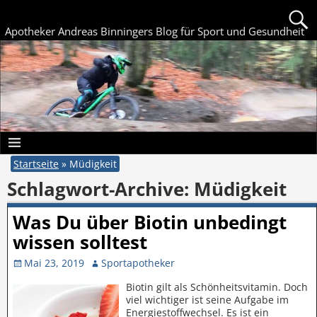
Apotheker Andreas Binningers Blog für Sport und Gesundheit
Startseite
»
Müdigkeit
Schlagwort-Archive:
Müdigkeit
Was Du über Biotin unbedingt
wissen solltest
Mai 23, 2019
Sportapotheker
Biotin gilt als Schönheitsvitamin. Doch
viel wichtiger ist seine Aufgabe im
Energiestoffwechsel. Es ist ein