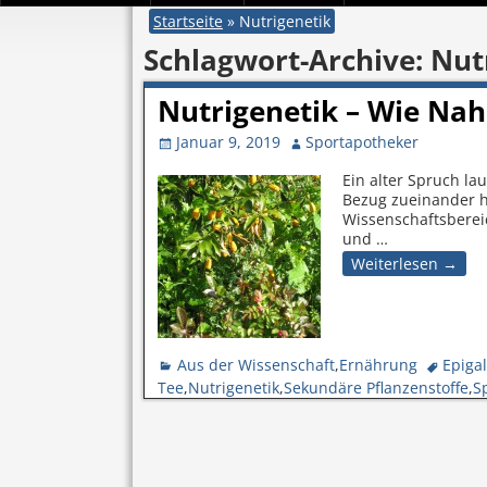
Startseite
»
Nutrigenetik
Schlagwort-Archive:
Nut
Nutrigenetik – Wie Na
Januar 9, 2019
Sportapotheker
Ein alter Spruch la
Bezug zueinander ha
Wissenschaftsberei
und
…
Weiterlesen →
Aus der Wissenschaft
,
Ernährung
Epigal
Tee
,
Nutrigenetik
,
Sekundäre Pflanzenstoffe
,
S