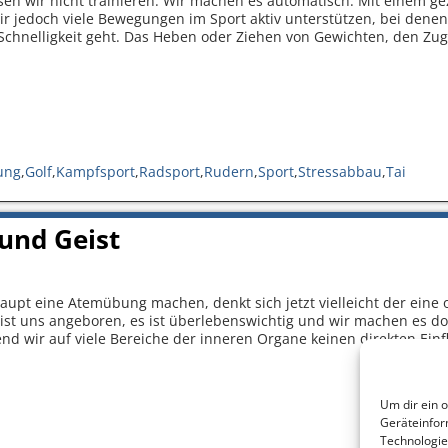
n wir nicht trainieren. Wir machen es automatisch. Mit einem ge
r jedoch viele Bewegungen im Sport aktiv unterstützen, bei denen
Schnelligkeit geht. Das Heben oder Ziehen von Gewichten, den Zu
ung
,
Golf
,
Kampfsport
,
Radsport
,
Rudern
,
Sport
,
Stressabbau
,
Tai
und Geist
aupt eine Atemübung machen, denkt sich jetzt vielleicht der eine 
ist uns angeboren, es ist überlebenswichtig und wir machen es d
nd wir auf viele Bereiche der inneren Organe keinen direkten Ein
Um dir ein 
Geräteinfor
Technologie