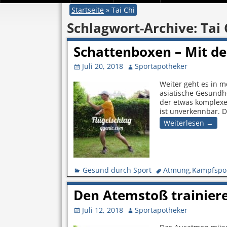
Startseite
»
Tai Chi
Schlagwort-Archive:
Tai 
Schattenboxen – Mit de
Juli 20, 2018
Sportapotheker
Weiter geht es in 
asiatische Gesundh
der etwas komplexe
ist unverkennbar.
Weiterlesen →
Gesund durch Sport
Atmung
,
Kampfspo
Den Atemstoß trainier
Juli 12, 2018
Sportapotheker