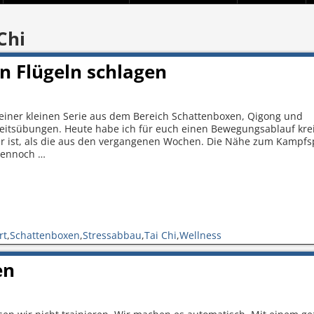
Chi
n Flügeln schlagen
meiner kleinen Serie aus dem Bereich Schattenboxen, Qigong und
eitsübungen. Heute habe ich für euch einen Bewegungsablauf krei
r ist, als die aus den vergangenen Wochen. Die Nähe zum Kampfs
 Dennoch
…
rt
,
Schattenboxen
,
Stressabbau
,
Tai Chi
,
Wellness
en