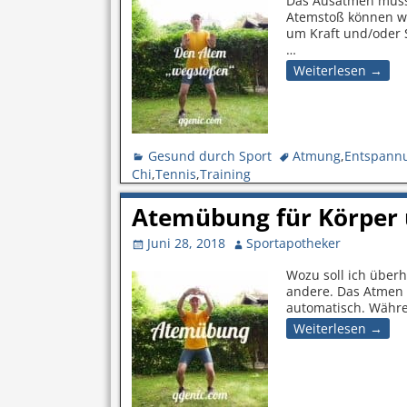
Das Ausatmen müsse
Atemstoß können wi
um Kraft und/oder 
…
Weiterlesen →
Gesund durch Sport
Atmung
,
Entspann
Chi
,
Tennis
,
Training
Atemübung für Körper 
Juni 28, 2018
Sportapotheker
Wozu soll ich überh
andere. Das Atmen 
automatisch. Währe
Weiterlesen →