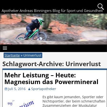
Apotheker Andreas Binningers Blog für Sport und Gesundheit
Startseite
»
Urinverlust
Schlagwort-Archive:
Urinverlust
Mehr Leistung – Heute:
Magnesium das Powermineral
Juli 5, 2016
Sportapotheker
Es gibt kaum jemanden, Sportler oder
Nichtsportler, der beim schmerzhaften
Zusammenziehen der Muskulatur