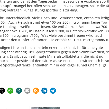
enthalten und damit den Tagesbedarf. Insbesondere Ausdauersportl
 Kupfermangel betroffen sein. Um dem vorzubeugen, sollte die tä
mg betragen. Für Leistungssportler bis zu 4mg.
ehr unterschiedlich. Viele Obst- und Gemüsesorten, enthalten ledig
00g. Auch Fleisch ist mit etwa 100 bis 200 microgramm keine Top-
he Lieblingseiweißquelle Linsen. Sie enthält zum Beispiel etwa 700
ogar etwa 1.200, in Haselnüssen 1.300, in Hafervollkornflocken 500
twa 600 microgramm/100g. Was viele bestimmt freuen wird, auch
n unter den Kupferlieferanten. Sie enthält ca. 1.300 microgramm/1
digen Liste an Lebensmitteln erkennen könnt, ist für eine gute
g sehr wichtig. Bei Sportgetränken gegen den Schweißverlust, so
lten. Es gibt auch sehr gute Mineralstofftabletten, die nicht nur
auch sehr positiv auf den Säure-/Base-Hausalt auswirken. Ich bev
e Sportlergetränke, enthalten mir in der Regel zu viel Chemie. 😉