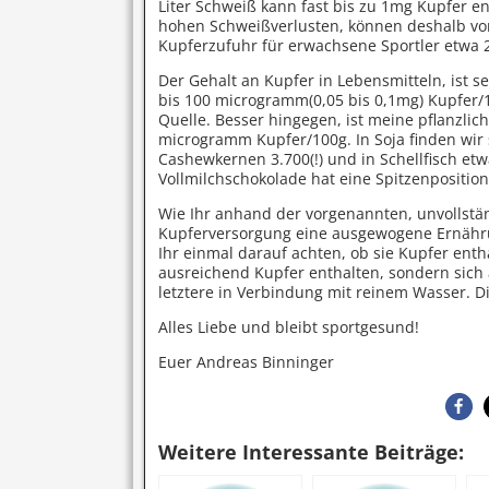
Liter Schweiß kann fast bis zu 1mg Kupfer 
hohen Schweißverlusten, können deshalb von
Kupferzufuhr für erwachsene Sportler etwa 2
Der Gehalt an Kupfer in Lebensmitteln, ist s
bis 100 microgramm(0,05 bis 0,1mg) Kupfer/1
Quelle. Besser hingegen, ist meine pflanzlic
microgramm Kupfer/100g. In Soja finden wir s
Cashewkernen 3.700(!) und in Schellfisch e
Vollmilchschokolade hat eine Spitzenpositio
Wie Ihr anhand der vorgenannten, unvollstän
Kupferversorgung eine ausgewogene Ernährun
Ihr einmal darauf achten, ob sie Kupfer entha
ausreichend Kupfer enthalten, sondern sich 
letztere in Verbindung mit reinem Wasser. Di
Alles Liebe und bleibt sportgesund!
Euer Andreas Binninger
Weitere Interessante Beiträge: