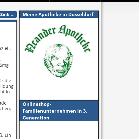
Meine Apotheke in Düsseldorf
 Zink
→
ziell,
,
1,5mg
ür die
Bildung
ht in
ende
Onlineshop-
ochen,
Familienunternehmen in 3.
Generation
ß. Ein