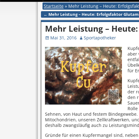
Startseite
»
Mehr Leistung – Heute: Erfolgsfak
←
Mehr Leistung – Heute: Erfolgsfaktor Glutam
Artikelnavigation
Mehr Leistung – Heute:
Mai 31, 2016
Sportapotheker
Kupfe
aber 
entfa
Übelk
für E
Kupfe
Leist
der r
den r
Sauer
Rolle
Sehnen, von Haut und festem Bindegewebe. Ku
Mitochondrien, unseren Zellkraftwerken, und
deshalb zwangsläufig auch zu Leistungsmin
Gründe für einen Kupfermangel sind, neben 