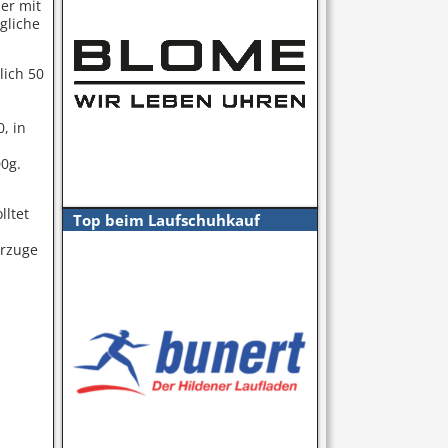
er mit
gliche
lich 50
, in
00g.
lltet
Top beim Laufschuhkauf
orzuge