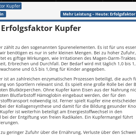
tor Kupfer
in
Mehr Leistung – Heute: Erfolgsfaktor
 Erfolgsfaktor Kupfer
r zählt zu den sogenannten Spurenelementen. Es ist für uns essen
wir benötigen es nur in sehr kleinen Mengen. Bei zu hoher Zufuhr,
ltet es giftige Wirkungen, wie Irritationen des Magen-Darm-Traktes
eit, Erbrechen und Durchfall. Der Bedarf wird mit täglich 1,0 bis 
rwachsene und 0,5 bis 1,0mg für Kinder angegeben.
r ist an zahlreichen enzymatischen Prozessen beteiligt, die auch f
ung von Sportlern relevant sind. Es spielt eine große Rolle bei der 
oten Blutkörperchen. Ohne Kupfer kann Eisen aus der Nahrung nic
oten Blutfarbstoff Hämoglobin eingebaut werden, der für den
stofftransport notwendig ist. Ferner spielt Kupfer eine entscheid
 bei der Kollagensynthese und damit für die Bildung gesunder Kn
pfer ist weiterhin beteiligt am Energiestoffwechsel in den
 bei der Entgiftung von freien Radikalen. Ein Kupfermangel führt
derungen.
zu geringer Zufuhr über die Ernährung, Verluste über den Schwei