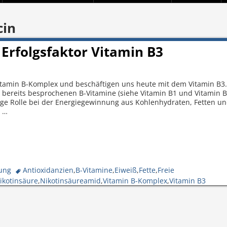
cin
 Erfolgsfaktor Vitamin B3
itamin B-Komplex und beschäftigen uns heute mit dem Vitamin B3
 bereits besprochenen B-Vitamine (siehe Vitamin B1 und Vitamin B
tige Rolle bei der Energiegewinnung aus Kohlenhydraten, Fetten u
d
…
rung
Antioxidanzien
,
B-Vitamine
,
Eiweiß
,
Fette
,
Freie
ikotinsäure
,
Nikotinsäureamid
,
Vitamin B-Komplex
,
Vitamin B3