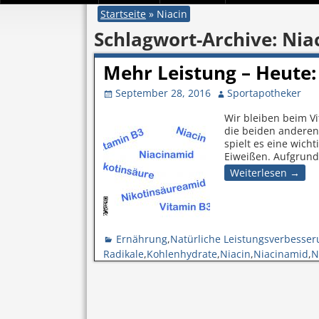
Startseite
»
Niacin
Schlagwort-Archive:
Nia
Mehr Leistung – Heute:
September 28, 2016
Sportapotheker
Wir bleiben beim V
die beiden anderen
spielt es eine wich
Eiweißen. Aufgrun
Weiterlesen →
Ernährung
,
Natürliche Leistungsverbesse
Radikale
,
Kohlenhydrate
,
Niacin
,
Niacinamid
,
N