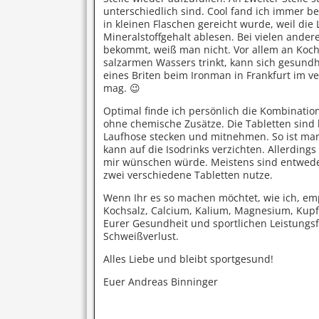
unterschiedlich sind. Cool fand ich immer 
in kleinen Flaschen gereicht wurde, weil die
Mineralstoffgehalt ablesen. Bei vielen ande
bekommt, weiß man nicht. Vor allem an Koch
salzarmen Wassers trinkt, kann sich gesundhe
eines Briten beim Ironman in Frankfurt im ve
mag. 😉
Optimal finde ich persönlich die Kombination
ohne chemische Zusätze. Die Tabletten sind 
Laufhose stecken und mitnehmen. So ist ma
kann auf die Isodrinks verzichten. Allerdings
mir wünschen würde. Meistens sind entweder 
zwei verschiedene Tabletten nutze.
Wenn Ihr es so machen möchtet, wie ich, emp
Kochsalz, Calcium, Kalium, Magnesium, Kupfe
Eurer Gesundheit und sportlichen Leistungsf
Schweißverlust.
Alles Liebe und bleibt sportgesund!
Euer Andreas Binninger