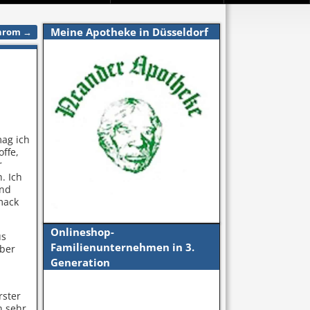
Meine Apotheke in Düsseldorf
Chrom
→
mag ich
ffe,
r
. Ich
und
mack
Onlineshop-
us
Familienunternehmen in 3.
über
Generation
rster
n sehr