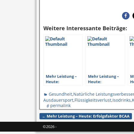
Weitere Interessante Beiträge:
Mehr Leistung –
Mehr Leistung –
M
Heute:
Heute:
H
Erfolgsfaktor
Erfolgsfaktor Zink
E
Eiweiß
B
Gesundheit
,
Natürliche Leistungsverbesse
Ausdauersport
,
Flüssigkeitsverlust
,
Isodrinks
,
permalink
←
Mehr Leistung – Heute: Erfolgsfaktor BCAA
Artikelnavigation
©2026 -