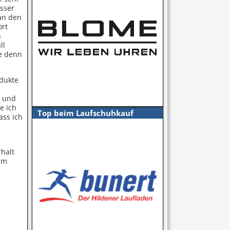
sser
man den
ort
n
ll
ie denn
odukte
t und
e ich
Top beim Laufschuhkauf
ass ich
l
rhalt
ßem