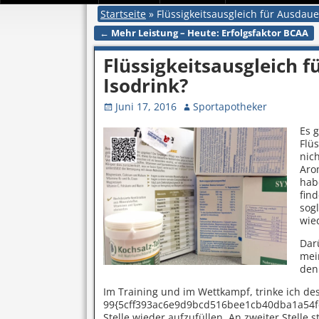
Startseite
»
Flüssigkeitsausgleich für Ausdaue
←
Mehr Leistung – Heute: Erfolgsfaktor BCAA
Artikelnavigation
Flüssigkeitsausgleich 
Isodrink?
Juni 17, 2016
Sportapotheker
Es 
Flü
nich
Aro
hab
fin
sog
wie
Dar
mei
den
Im Training und im Wettkampf, trinke ich de
99{5cff393ac6e9d9bcd516bee1cb40dba1a54fc
Stelle wieder aufzufüllen. An zweiter Stelle 