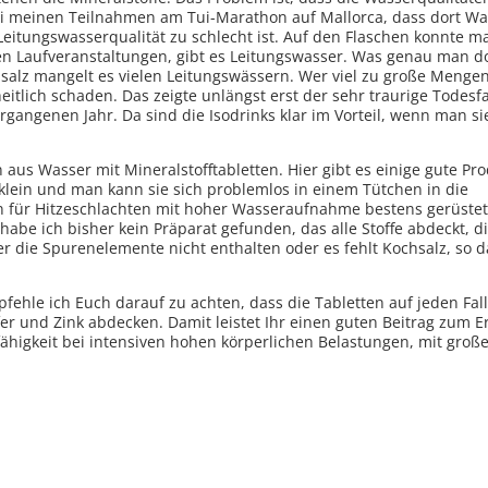
bei meinen Teilnahmen am Tui-Marathon auf Mallorca, dass dort Wa
 Leitungswasserqualität zu schlecht ist. Auf den Flaschen konnte 
ren Laufveranstaltungen, gibt es Leitungswasser. Was genau man d
salz mangelt es vielen Leitungswässern. Wer viel zu große Menge
itlich schaden. Das zeigte unlängst erst der sehr traurige Todesfa
rgangenen Jahr. Da sind die Isodrinks klar im Vorteil, wenn man s
 aus Wasser mit Mineralstofftabletten. Hier gibt es einige gute Pr
klein und man kann sie sich problemlos in einem Tütchen in die
n für Hitzeschlachten mit hoher Wasseraufnahme bestens gerüste
 habe ich bisher kein Präparat gefunden, das alle Stoffe abdeckt, di
die Spurenelemente nicht enthalten oder es fehlt Kochsalz, so d
fehle ich Euch darauf zu achten, dass die Tabletten auf jeden Fal
r und Zink abdecken. Damit leistet Ihr einen guten Beitrag zum E
ähigkeit bei intensiven hohen körperlichen Belastungen, mit gro