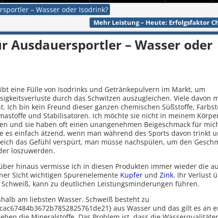
rsportler – Wasser oder Isodrink?
Mehr Leistung – Heute: Erfolgsfaktor 
für Ausdauersportler – Wasser oder
gibt eine Fülle von Isodrinks und Getränkepulvern im Markt, um
ssigkeitsverluste durch das Schwitzen auszugleichen. Viele davon 
t. Ich bin kein Freund dieser ganzen chemischen Süßstoffe, Farbsto
mastoffe und Stabilisatoren. Ich möchte sie nicht in meinem Körpe
en und sie haben oft einen unangenehmen Beigeschmack für mich
de es einfach ätzend, wenn man während des Sports davon trinkt 
leich das Gefühl verspürt, man müsse nachspülen, um den Gesch
der loszuwerden.
über hinaus vermisse ich in diesen Produkten immer wieder die a
ner Sicht wichtigen Spurenelemente
Kupfer
und
Zink
. Ihr Verlust 
 Schweiß, kann zu deutlichen Leistungsminderungen führen.
shalb am liebsten Wasser. Schweiß besteht zu
ac67484b3672b7852825761de21} aus Wasser und das gilt es an e
stehen die Mineralstoffe. Das Problem ist, dass die Wasserqualitäte