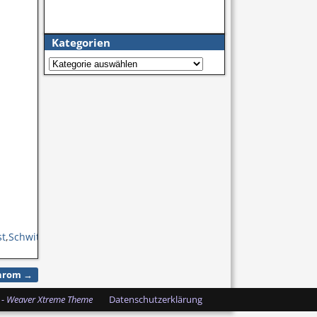
Kategorien
st
,
Schwitzen
,
Sport
,
Wasser
,
Zink
Chrom
→
-
Weaver Xtreme Theme
Datenschutzerklärung