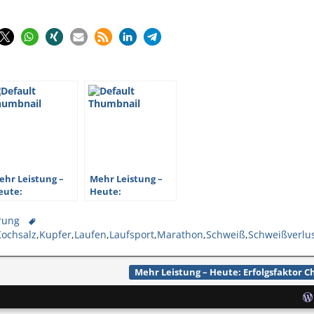
ehr Leistung –
Mehr Leistung –
eute:
Heute:
rfolgsfaktor
Erfolgsfaktor
CAA
Chrom
rung
Kochsalz
,
Kupfer
,
Laufen
,
Laufsport
,
Marathon
,
Schweiß
,
Schweißverlu
Mehr Leistung – Heute: Erfolgsfaktor 