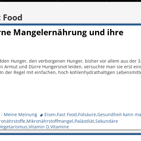
t Food
rne Mangelernährung und ihre
den Hunger, den verborgenen Hunger, bisher vor allem aus der 3.
n Armut und Dürre Hungersnot leiden, versuchte man sie erst ei
In der Regel mit einfachen, hoch kohlenhydrathaltigen Lebensmit
 - Meine Meinung
Eisen
,
Fast Food
,
Folsäure
,
Gesundheit kann m
ronährstoffe
,
Mikronährstoffmangel
,
Paläodiät
,
Sekundäre
Vegetarismus
,
Vitamin D
,
Vitamine