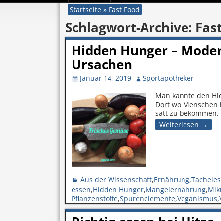
Startseite
»
Fast Food
Schlagwort-Archive:
Fas
Hidden Hunger – Mode
Ursachen
Januar 14, 2019
Sportapotheker
Man kannte den Hid
Dort wo Menschen i
satt zu bekommen. 
Weiterlesen →
Aus der Wissenschaft
,
Ernährung
,
Tacheles
essen
,
Hidden Hunger
,
Mangelernährung
,
Mik
Pflanzenstoffe
,
Spurenelemente
,
Veganismus
,