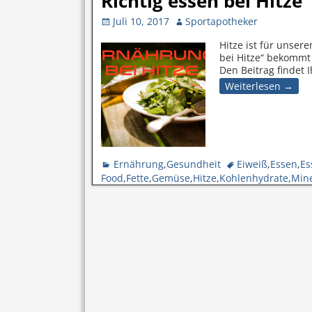
Richtig essen bei Hitze
Juli 10, 2017
Sportapotheker
Hitze ist für unser
bei Hitze“ bekommt 
Den Beitrag findet 
Weiterlesen →
Ernährung
,
Gesundheit
Eiweiß
,
Essen
,
Es
Food
,
Fette
,
Gemüse
,
Hitze
,
Kohlenhydrate
,
Mine