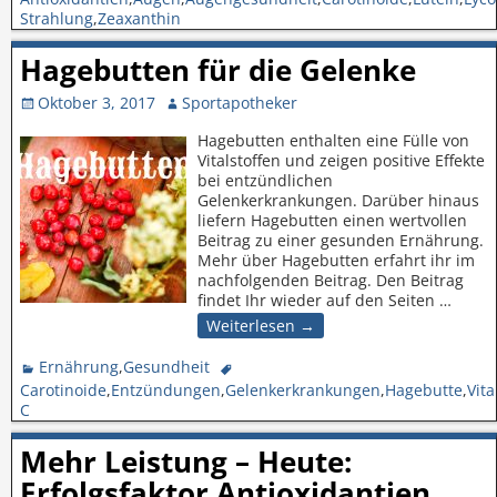
Strahlung
,
Zeaxanthin
Hagebutten für die Gelenke
Oktober 3, 2017
Sportapotheker
Hagebutten enthalten eine Fülle von
Vitalstoffen und zeigen positive Effekte
bei entzündlichen
Gelenkerkrankungen. Darüber hinaus
liefern Hagebutten einen wertvollen
Beitrag zu einer gesunden Ernährung.
Mehr über Hagebutten erfahrt ihr im
nachfolgenden Beitrag. Den Beitrag
findet Ihr wieder auf den Seiten
…
Weiterlesen →
Ernährung
,
Gesundheit
Carotinoide
,
Entzündungen
,
Gelenkerkrankungen
,
Hagebutte
,
Vit
C
Mehr Leistung – Heute:
Erfolgsfaktor Antioxidantien