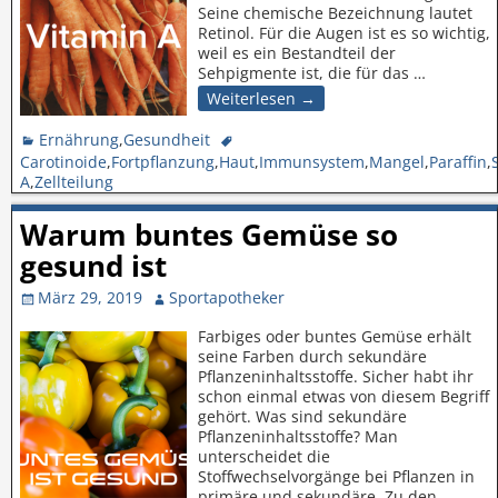
Seine chemische Bezeichnung lautet
Retinol. Für die Augen ist es so wichtig,
weil es ein Bestandteil der
Sehpigmente ist, die für das
…
Weiterlesen →
Ernährung
,
Gesundheit
Carotinoide
,
Fortpflanzung
,
Haut
,
Immunsystem
,
Mangel
,
Paraffin
,
A
,
Zellteilung
Warum buntes Gemüse so
gesund ist
März 29, 2019
Sportapotheker
Farbiges oder buntes Gemüse erhält
seine Farben durch sekundäre
Pflanzeninhaltsstoffe. Sicher habt ihr
schon einmal etwas von diesem Begriff
gehört. Was sind sekundäre
Pflanzeninhaltsstoffe? Man
unterscheidet die
Stoffwechselvorgänge bei Pflanzen in
primäre und sekundäre. Zu den