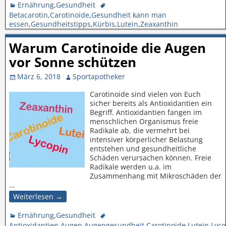
Ernährung
,
Gesundheit
Betacarotin
,
Carotinoide
,
Gesundheit kann man
essen
,
Gesundheitstipps
,
Kürbis
,
Lutein
,
Zeaxanthin
Warum Carotinoide die Augen
vor Sonne schützen
März 6, 2018
Sportapotheker
Carotinoide sind vielen von Euch
sicher bereits als Antioxidantien ein
Begriff. Antioxidantien fangen im
menschlichen Organismus freie
Radikale ab, die vermehrt bei
intensiver körperlicher Belastung
entstehen und gesundheitliche
Schäden verursachen können. Freie
Radikale werden u.a. im
Zusammenhang mit Mikroschäden der
…
Weiterlesen →
Ernährung
,
Gesundheit
Antioxidantien
,
Augen
,
Augengesundheit
,
Carotinoide
,
Lutein
,
Lyco